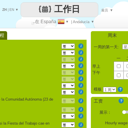
工作日
ZH
|
EN
▼
雇员
▼
..在 España
▼
| Andalucía
▼
让
程
周末
每一天
i
一周的第一天:
i
一
i
i
早上
i
下午
i
i
模板
?
i
de la Comunidad Autónoma (23 de
工资
i
?
i
展示：
i
Hourly wag
i la Fiesta del Trabajo cae en
i