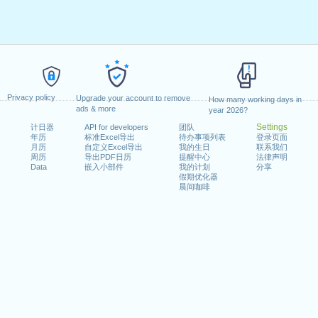
i
i
e octubre)
i
tubre)
i
 (25 de octubre entre 2011 y 2013)
i
i
 o próximo día de semana)
Privacy policy
i
Upgrade your account to remove
ancisco Javier (3 de diciembre)
How many working days in
ads & more
year 2026?
i
e diciembre)
Settings
计日器
API for developers
团队
i
bre)
年历
标准Excel导出
待办事项列表
登录页面
i
月历
自定义Excel导出
我的生日
联系我们
周历
导出PDF日历
提醒中心
法律声明
i
re si la Navidad cae en domingo)
Data
嵌入小部件
我的计划
分享
假期优化器
i
晨间咖啡