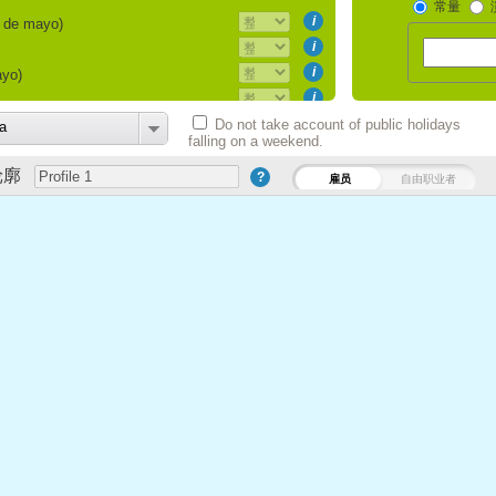
常量
i
2 de mayo)
i
i
ayo)
i
i
Do not take account of public holidays
cha (31 de mayo)
a
falling on a weekend.
i
 Murcia (9 de junio)
轮廓
i
?
雇员
自由职业者
el séptimo lunes luego de la Primer
i
después de Pascua)
i
i
i
(28 de julio)
i
to)
i
i
 (2 de septiembre)
i
 septiembre)
i
i
)