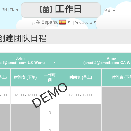
工作日
ZH
|
EN
▼
雇员
▼
..在 España
▼
| Andalucía
▼
让
创建团队日程
每一天
John
Anna
ail@email.com US Work)
×
(email2@email.com CA W
工作时
早上)
时间表 (下午)
时间表 (早上)
时间表 (下
间
DEMO
2:00
14:00 - 18:00
8
08:00 - 12:00
0
0