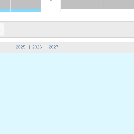
0
08:00 - 12:00
14:00 - 18:
ons
vacations
队
2:00
14:00 - 18:00
8
08:00 - 12:00
14:00 - 18:
2025
|
2026
|
2027
2:00
14:00 - 18:00
8
holidays
holidays
2:00
14:00 - 18:00
8
08:00 - 12:00
14:00 - 18:
2:00
14:00 - 18:00
8
08:00 - 12:00
0
0