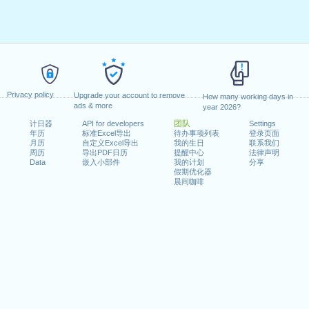
0
08:00 - 12:00
14:00 - 18:
ons
vacations
2:00
14:00 - 18:00
8
08:00 - 12:00
14:00 - 18:
Privacy policy
Upgrade your account to remove
How many working days in
ads & more
year 2026?
2:00
14:00 - 18:00
8
holidays
holidays
团队
计日器
API for developers
Settings
年历
标准Excel导出
待办事项列表
登录页面
月历
自定义Excel导出
我的生日
联系我们
2:00
周历
14:00 - 18:00
导出PDF日历
8
08:00 - 12:00
提醒中心
法律声明
14:00 - 18:
Data
嵌入小部件
我的计划
分享
假期优化器
晨间咖啡
2:00
14:00 - 18:00
8
08:00 - 12:00
0
0