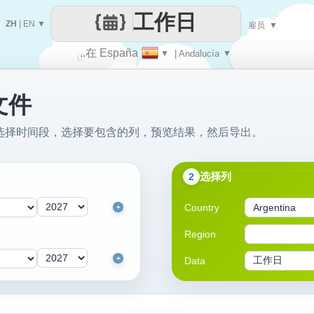
工作日
ZH
|
EN
▼
雇员
▼
..在 España
▼
| Andalucía
▼
让
文件
每一天
文件：选择时间段，选择要包含的列，预览结果，然后导出。
选择列
2
Country
+
Region
+
Data