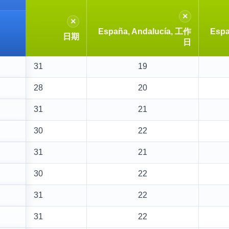
×
×
España, Andalucía, 工作
Espa
日期
日
31
19
28
20
31
21
30
22
31
21
30
22
31
22
31
22