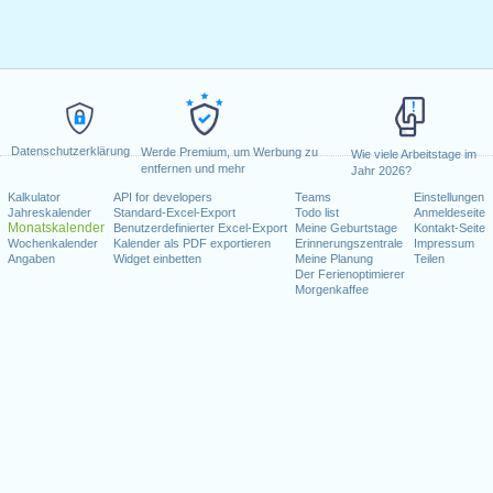
Datenschutzerklärung
Werde Premium, um Werbung zu
Wie viele Arbeitstage im
entfernen und mehr
Jahr 2026?
Kalkulator
API for developers
Teams
Einstellungen
Jahreskalender
Standard-Excel-Export
Todo list
Anmeldeseite
Monatskalender
Benutzerdefinierter Excel-Export
Meine Geburtstage
Kontakt-Seite
Wochenkalender
Kalender als PDF exportieren
Erinnerungszentrale
Impressum
Angaben
Widget einbetten
Meine Planung
Teilen
Der Ferienoptimierer
Morgenkaffee