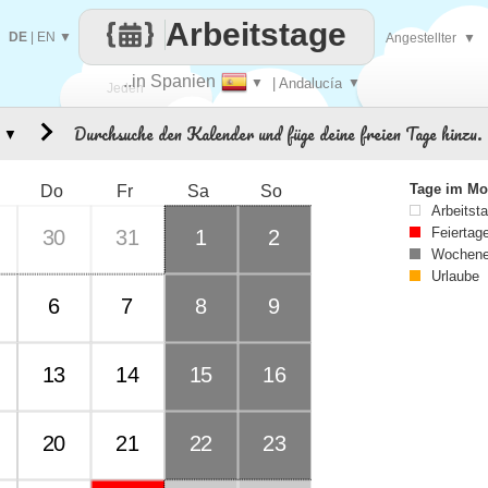
Arbeitstage
DE
|
EN
▼
Angestellter
▼
..in Spanien
▼
| Andalucía
▼
Jeden
Durchsuche den Kalender und füge deine freien Tage hinzu.
▼
Tag
Tage im Mo
Do
Fr
Sa
So
Arbeitst
Feiertag
30
31
1
2
Wochene
Urlaube
6
7
8
9
13
14
15
16
20
21
22
23