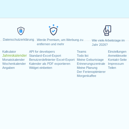
Datenschutzerklärung
Werde Premium, um Werbung zu
Wie viele Arbeitstage im
entfernen und mehr
Jahr 2026?
Kalkulator
API for developers
Teams
Einstellungen
Jahreskalender
Standard-Excel-Export
Todo list
Anmeldeseite
Monatskalender
Benutzerdefinierter Excel-Export
Meine Geburtstage
Kontakt-Seite
Wochenkalender
Kalender als PDF exportieren
Erinnerungszentrale
Impressum
Angaben
Widget einbetten
Meine Planung
Teilen
Der Ferienoptimierer
Morgenkaffee