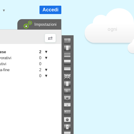
Accedi
e
▼
Impostazioni
ogni
mese
2
▼
vorativi
0
▼
stivi
0
a-fine
2
▼
0
▼