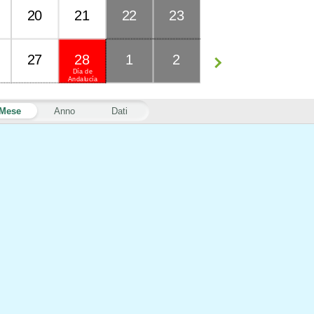
20
21
22
23
27
28
1
2
Día de
Andalucía
Mese
Anno
Dati