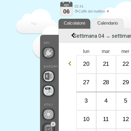
ago
02:41
06
☕
Caffè del mattino ▼
Calcolatore
Calendario
Fai
Settimana 04 → settima
contare
API
lun
mar
mer
20
21
22
EXPORT
27
28
29
3
4
5
UTILI
10
11
12
0