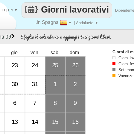
Giorni lavorativi
IT
|
EN
▼
Dipendent
..in Spagna
▼
| Andalucía
▼
Sfoglia il calendario e aggiungi i tuoi giorni liberi.
na 09
Giorni di 
gio
ven
sab
dom
Giorni la
Giorni fe
23
24
25
26
Settiman
Vacanze
30
31
1
2
6
7
8
9
13
14
15
16