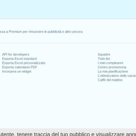
ssa a Premium per rimuovere le pubblicità e altro ancora
API for developers
Squadre
Esporta Excel standard
Todo list
Esporta Excel personalizzato
I miei compleanni
Esporta calendario PDF
Centro promemoria
Incorpora un widget
La mia pianificazione
L'ottimizzatore delle vaca
Caffè del mattino
utente, tenere traccia del tuo pubblico e visualizzare ann