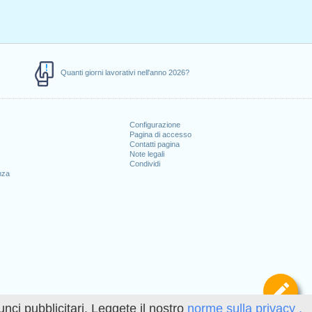
Quanti giorni lavorativi nell'anno 2026?
Configurazione
Pagina di accesso
Contatti pagina
Note legali
Condividi
nza
Def
unci pubblicitari. Leggete il nostro
norme sulla privacy .