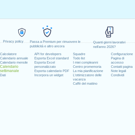
Privacy policy
Passa a Premium per rimuovere le
Quanti giorni lavorativi
pubblicità e altro ancora
nell'anno 2026?
Calcolatore
API for developers
Squadre
Configurazione
Calendario annuale
Esporta Excel standard
Todo list
Pagina di
Calendario mensile
Esporta Excel
I miei compleanni
accesso
Calendario
personalizzato
Centro promemoria
Contatti pagina
settimanale
Esporta calendario PDF
La mia pianificazione
Note legali
Dati
Incorpora un widget
L'ottimizzatore delle
Condividi
vacanza
Caffè del mattino