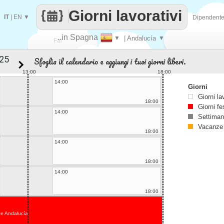
Giorni lavorativi
IT
|
EN
▼
Dipendent
..in Spagna
▼
| Andalucía
▼
Fai
Sfoglia il calendario e aggiungi i tuoi giorni liberi.
contare
13:00
18:00
14:00
Giorni
Giorni la
18:00
Giorni fe
14:00
Settiman
Vacanze
18:00
14:00
18:00
14:00
18:00
de Andalucía