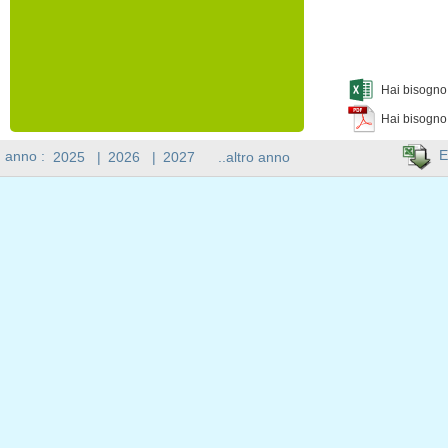
Hai bisogno 
Hai bisogno
E
n anno :
2025
|
2026
|
2027
..altro anno