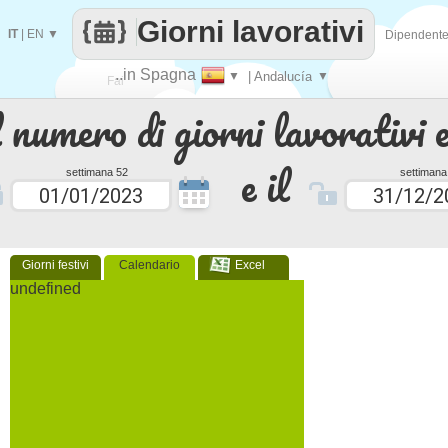
Giorni lavorativi
IT
|
EN
▼
Dipendent
..in Spagna
▼
| Andalucía
▼
Fai
 numero di giorni lavorativi e
contare
e il
settimana 52
settimana
Giorni festivi
Calendario
Excel
undefined