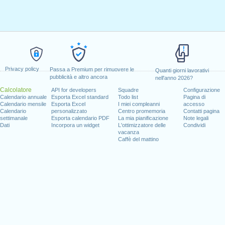
Privacy policy
Passa a Premium per rimuovere le
Quanti giorni lavorativi
pubblicità e altro ancora
nell'anno 2026?
Calcolatore
API for developers
Squadre
Configurazione
Calendario annuale
Esporta Excel standard
Todo list
Pagina di
Calendario mensile
Esporta Excel
I miei compleanni
accesso
Calendario
personalizzato
Centro promemoria
Contatti pagina
settimanale
Esporta calendario PDF
La mia pianificazione
Note legali
Dati
Incorpora un widget
L'ottimizzatore delle
Condividi
vacanza
Caffè del mattino