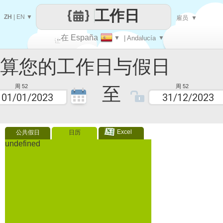
工作日
ZH
|
EN
▼
雇员
▼
..在 España
▼
| Andalucía
▼
让
您的工作日与假日
每一天
至
周 52
周 52
Excel
公共假日
日历
undefined