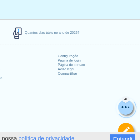
Quantos dias úteis no ano de 2026?
Configuração
Página de login
Página de contato
s
Aviso legal
Compartilhar
as
AI
De
 a nossa
política de privacidade.
Entendi