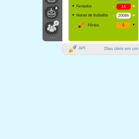
-
+
Feriados
▼
-
+
Horas de trabalho
▼
0
Férias
▼
...
API
Dias úteis em um