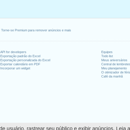
Torne-se Premium para remover anúncios e mais
API for developers
Equipes
Exportação padrão do Excel
Todo list
Exportação personalizada do Excel
Meus aniversários
Exportar calendário em PDF
Central de lembrete
Incorporar um widget
Meu planejamento
O otimizador de féri
Café da manhã
 usuário, rastrear seu público e exibir anúncios. Leia