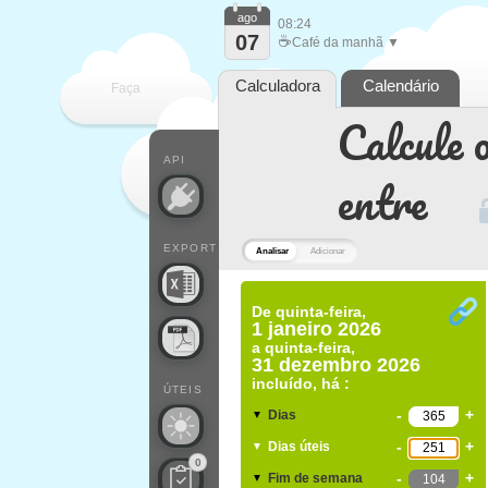
ago
08:24
07
☕
Café da manhã ▼
Calculadora
Calendário
Faça
Calcule o
cada
API
entre
EXPORT
Analisar
Adicionar
De
quinta-feira,
1 janeiro 2026
a
quinta-feira,
31 dezembro 2026
incluído, há :
ÚTEIS
-
+
Dias
▼
-
+
Dias úteis
▼
0
-
+
Fim de semana
▼