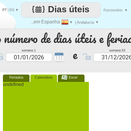
Dias úteis
PT
|
EN
▼
Funcionário
▼
..em Espanha
▼
| Andalucía
▼
 número de dias úteis e feria
e
semana 1
semana 53
Feriados
Calendário
Excel
undefined