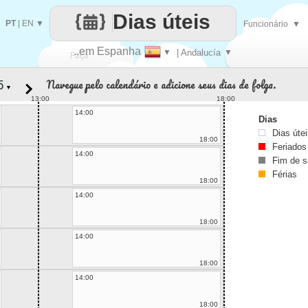
Dias úteis
PT
|
EN
▼
Funcionário
▼
..em Espanha
▼
| Andalucía
▼
Faça
Navegue pelo calendário e adicione seus dias de folga.
▼
cada
13:00
18:00
14:00
Dias
Dias úte
18:00
Feriados
14:00
Fim de 
Férias
18:00
14:00
18:00
14:00
18:00
14:00
18:00