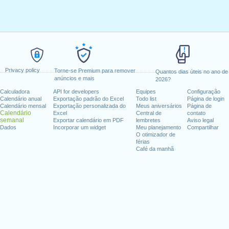
Privacy policy
Torne-se Premium para remover
Quantos dias úteis no ano de
anúncios e mais
2026?
Calculadora
API for developers
Equipes
Configuração
Calendário anual
Exportação padrão do Excel
Todo list
Página de login
Calendário mensal
Exportação personalizada do
Meus aniversários
Página de
Calendário
Excel
Central de
contato
semanal
Exportar calendário em PDF
lembretes
Aviso legal
Dados
Incorporar um widget
Meu planejamento
Compartilhar
O otimizador de
férias
Café da manhã