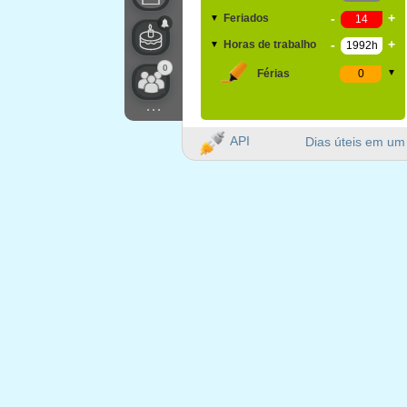
-
+
Feriados
▼
-
+
Horas de trabalho
▼
0
Férias
▼
...
API
Dias úteis em um