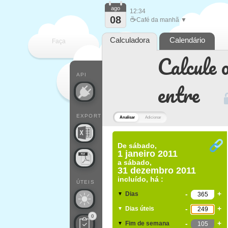
ago
12:34
08
☕
Café da manhã ▼
Calculadora
Calendário
Faça
Calcule o
cada
API
entre
EXPORT
Analisar
Adicionar
De
sábado,
1 janeiro 2011
a
sábado,
31 dezembro 2011
incluído, há :
ÚTEIS
-
+
Dias
▼
-
+
Dias úteis
▼
0
-
+
Fim de semana
▼