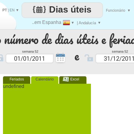
Dias úteis
PT
|
EN
▼
Funcionário
▼
..em Espanha
▼
| Andalucía
▼
 número de dias úteis e feria
e
semana 52
semana 52
Feriados
Calendário
Excel
undefined