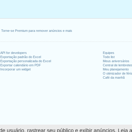
Torne-se Premium para remover anúncios e mais
API for developers
Equipes
Exportação padrão do Excel
Todo list
Exportação personalizada do Excel
Meus aniversários
Exportar calendário em PDF
Central de lembrete
Incorporar um widget
Meu planejamento
O otimizador de féri
Café da manhã
 usuário, rastrear seu público e exibir anúncios. Leia