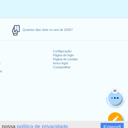
Quantos dias úteis no ano de 2026?
Configuração
Página de login
Página de contato
s
Aviso legal
Compartilhar
as
AI
De
 a nossa
política de privacidade.
Entendi