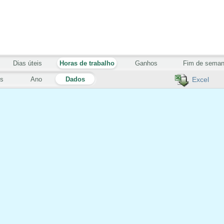
Dias úteis
Horas de trabalho
Ganhos
Fim de sema
s
Ano
Dados
Excel