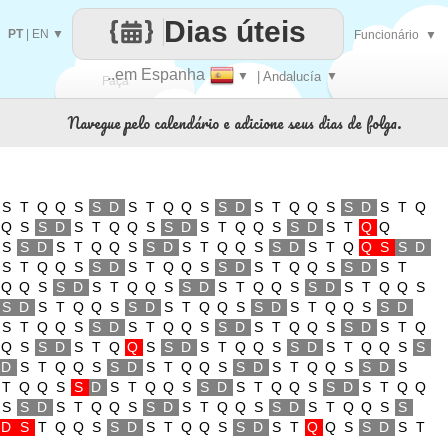
Dias úteis
PT
|
EN
▼
Funcionário
▼
..em Espanha
▼
| Andalucía
▼
Faça
Navegue pelo calendário e adicione seus dias de folga.
cada
S
T
Q
Q
S
S
D
S
T
Q
Q
S
S
D
S
T
Q
Q
S
S
D
S
T
Q
Q
S
S
D
S
T
Q
Q
S
S
D
S
T
Q
Q
S
S
D
S
T
Q
Q
S
S
D
S
T
Q
Q
S
S
D
S
T
Q
Q
S
S
D
S
T
Q
Q
S
S
D
S
T
Q
Q
S
S
D
S
T
Q
Q
S
S
D
S
T
Q
Q
S
S
D
S
T
Q
Q
S
S
D
S
T
Q
Q
S
S
D
S
T
Q
Q
S
S
D
S
T
Q
Q
S
S
D
S
T
Q
Q
S
S
D
S
T
Q
Q
S
S
D
S
T
Q
Q
S
S
D
S
T
Q
Q
S
S
D
S
T
Q
Q
S
S
D
S
T
Q
Q
S
S
D
S
T
Q
Q
S
S
D
S
T
Q
Q
S
S
D
S
T
Q
Q
S
S
D
S
T
Q
Q
S
S
D
S
T
Q
Q
S
S
D
S
T
Q
Q
S
S
D
S
T
Q
Q
S
S
D
S
T
Q
Q
S
S
D
S
T
Q
Q
S
S
D
S
T
Q
Q
S
S
D
S
T
Q
Q
S
S
D
S
T
Q
Q
S
S
D
S
T
Q
Q
S
S
D
S
T
Q
Q
S
S
D
S
T
Q
Q
S
S
D
S
T
Q
Q
S
S
D
S
T
Q
Q
S
S
D
S
T