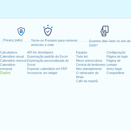
Privacy policy
Torne-se Premium para remover
Quantos dias úteis no ano de
anúncios e mais
2026?
Calculadora
API for developers
Equipes
Configuração
Calendário anual
Exportação padrão do Excel
Todo list
Página de login
Calendário mensal
Exportação personalizada do
Meus aniversários
Página de
Calendário
Excel
Central de lembretes
contato
semanal
Exportar calendário em PDF
Meu planejamento
Aviso legal
Dados
Incorporar um widget
O otimizador de
Compartilhar
férias
Café da manhã