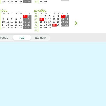
25
26
27
28
29
30
31
40
29
30
ябрь
декабрь
п
в
с
ч
п
с
в
не
п
в
с
ч
п
с
в
1
2
49
1
2
3
4
5
6
7
3
4
5
6
7
8
9
50
8
9
10
11
12
13
14
10
11
12
13
14
15
16
51
15
16
17
18
19
20
21
17
18
19
20
21
22
23
52
22
23
24
25
26
27
28
24
25
26
27
28
29
30
01
29
30
31
02
місяць
год
данные