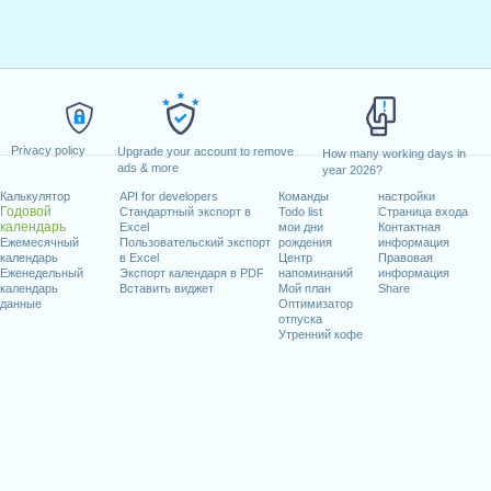
Privacy policy
Upgrade your account to remove
How many working days in
ads & more
year 2026?
Калькулятор
API for developers
Команды
настройки
Годовой
Стандартный экспорт в
Todo list
Страница входа
календарь
Excel
мои дни
Контактная
Ежемесячный
Пользовательский экспорт
рождения
информация
календарь
в Excel
Центр
Правовая
Еженедельный
Экспорт календаря в PDF
напоминаний
информация
календарь
Вставить виджет
Мой план
Share
данные
Оптимизатор
отпуска
Утренний кофе