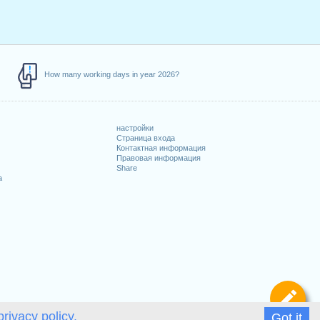
How many working days in year 2026?
настройки
Страница входа
Контактная информация
Правовая информация
Share
а
Оп
privacy policy.
Got it