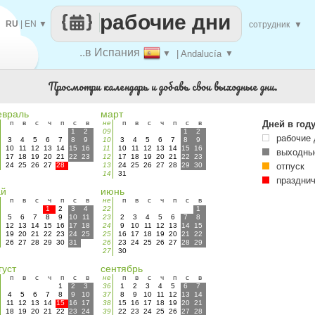
рабочие дни
RU
|
EN
▼
сотрудник
▼
..в Испания
▼
| Andalucía
▼
Просмотри календарь и добавь свои выходные дни.
враль
март
п
в
с
ч
п
с
в
не
п
в
с
ч
п
с
в
Дней в год
1
2
09
1
2
рабочие 
3
4
5
6
7
8
9
10
3
4
5
6
7
8
9
10
11
12
13
14
15
16
11
10
11
12
13
14
15
16
выходны
17
18
19
20
21
22
23
12
17
18
19
20
21
22
23
24
25
26
27
28
13
24
25
26
27
28
29
30
отпуск
14
31
праздни
ай
июнь
п
в
с
ч
п
с
в
не
п
в
с
ч
п
с
в
1
2
3
4
22
1
5
6
7
8
9
10
11
23
2
3
4
5
6
7
8
12
13
14
15
16
17
18
24
9
10
11
12
13
14
15
19
20
21
22
23
24
25
25
16
17
18
19
20
21
22
26
27
28
29
30
31
26
23
24
25
26
27
28
29
27
30
густ
сентябрь
п
в
с
ч
п
с
в
не
п
в
с
ч
п
с
в
1
2
3
36
1
2
3
4
5
6
7
4
5
6
7
8
9
10
37
8
9
10
11
12
13
14
11
12
13
14
15
16
17
38
15
16
17
18
19
20
21
18
19
20
21
22
23
24
39
22
23
24
25
26
27
28