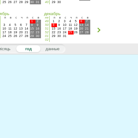
25
26
27
28
29
30
31
40
29
30
ябрь
декабрь
п
в
с
ч
п
с
в
не
п
в
с
ч
п
с
в
1
2
49
1
2
3
4
5
6
7
3
4
5
6
7
8
9
50
8
9
10
11
12
13
14
10
11
12
13
14
15
16
51
15
16
17
18
19
20
21
17
18
19
20
21
22
23
52
22
23
24
25
26
27
28
24
25
26
27
28
29
30
01
29
30
31
02
місяць
год
данные