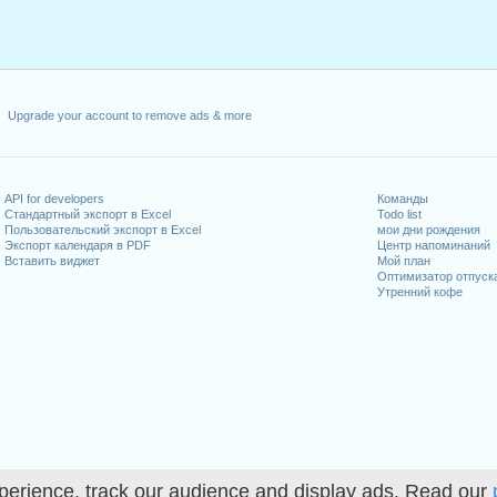
Upgrade your account to remove ads & more
API for developers
Команды
Стандартный экспорт в Excel
Todo list
Пользовательский экспорт в Excel
мои дни рождения
Экспорт календаря в PDF
Центр напоминаний
Вставить виджет
Мой план
Оптимизатор отпуск
Утренний кофе
perience, track our audience and display ads. Read our