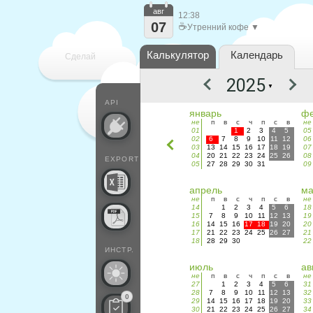
авг
12:38
07
☕
Утренний кофе ▼
Калькулятор
Календарь
Сделай
▼
каждый
API
январь
фе
не
п
в
с
ч
п
с
в
не
01
1
2
3
4
5
05
02
6
7
8
9
10
11
12
06
03
13
14
15
16
17
18
19
07
04
20
21
22
23
24
25
26
08
EXPORT
05
27
28
29
30
31
09
апрель
м
не
п
в
с
ч
п
с
в
не
14
1
2
3
4
5
6
18
15
7
8
9
10
11
12
13
19
16
14
15
16
17
18
19
20
20
17
21
22
23
24
25
26
27
21
18
28
29
30
22
ИНСТР.
июль
ав
не
п
в
с
ч
п
с
в
не
27
1
2
3
4
5
6
31
28
7
8
9
10
11
12
13
32
0
29
14
15
16
17
18
19
20
33
30
21
22
23
24
25
26
27
34