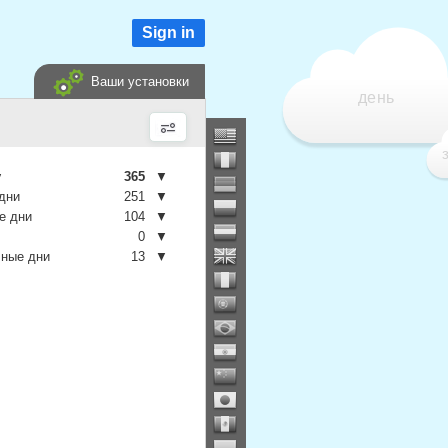
Sign in
Ваши установки
день
у
365
▼
дни
251
▼
е дни
104
▼
0
▼
чные дни
13
▼