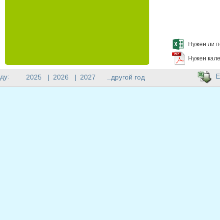
Нужен ли п
Нужен кале
E
ду:
2025
|
2026
|
2027
..другой год