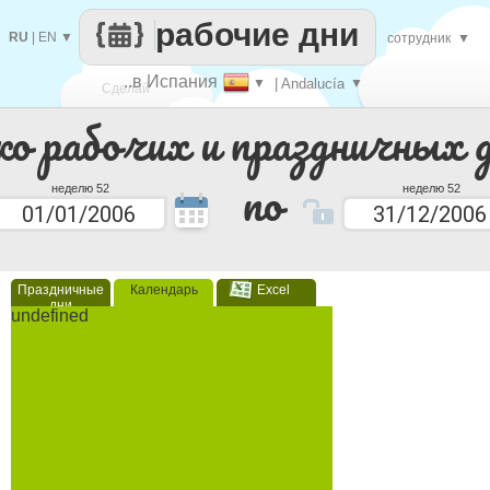
рабочие дни
RU
|
EN
▼
сотрудник
▼
..в Испания
▼
| Andalucía
▼
Сделай
ко рабочих и праздничных 
каждый
по
неделю 52
неделю 52
Праздничные
Календарь
Excel
дни
undefined