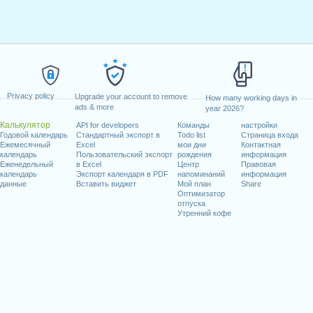
Privacy policy
Upgrade your account to remove
How many working days in
ads & more
year 2026?
Калькулятор
API for developers
Команды
настройки
Годовой календарь
Стандартный экспорт в
Todo list
Страница входа
Ежемесячный
Excel
мои дни
Контактная
календарь
Пользовательский экспорт
рождения
информация
Еженедельный
в Excel
Центр
Правовая
календарь
Экспорт календаря в PDF
напоминаний
информация
данные
Вставить виджет
Мой план
Share
Оптимизатор
отпуска
Утренний кофе