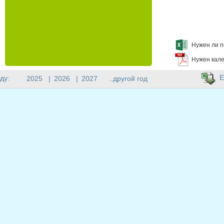
Нужен ли п
Нужен кале
E
ду:
2025
|
2026
|
2027
..другой год