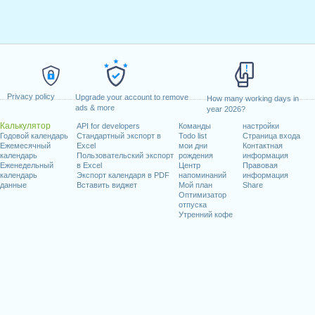
Privacy policy
Upgrade your account to remove
How many working days in
ads & more
year 2026?
Калькулятор
API for developers
Команды
настройки
Годовой календарь
Стандартный экспорт в
Todo list
Страница входа
Ежемесячный
Excel
мои дни
Контактная
календарь
Пользовательский экспорт
рождения
информация
Еженедельный
в Excel
Центр
Правовая
календарь
Экспорт календаря в PDF
напоминаний
информация
данные
Вставить виджет
Мой план
Share
Оптимизатор
отпуска
Утренний кофе