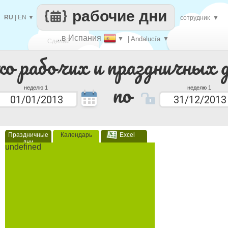
рабочие дни
RU
|
EN
▼
сотрудник
▼
..в Испания
▼
| Andalucía
▼
Сделай
ко рабочих и праздничных 
каждый
по
неделю 1
неделю 1
Праздничные
Календарь
Excel
дни
undefined