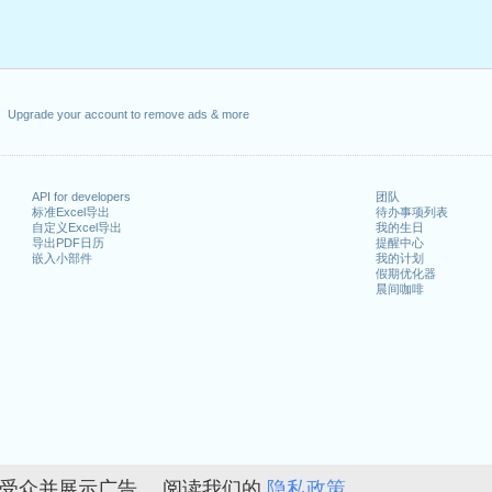
Upgrade your account to remove ads & more
API for developers
团队
标准Excel导出
待办事项列表
自定义Excel导出
我的生日
导出PDF日历
提醒中心
嵌入小部件
我的计划
假期优化器
晨间咖啡
的受众并展示广告。 阅读我们的
隐私政策。