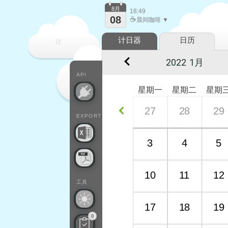
8月
18:49
08
☕
晨间咖啡 ▼
计日器
日历
让
每一天
API
星期一
星期二
星期
27
28
29
EXPORT
3
4
5
10
11
12
工具
17
18
19
0