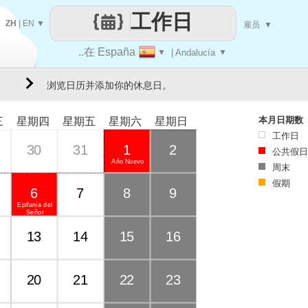
工作日
ZH
|
EN
▼
雇员
▼
..在 España
▼
| Andalucía
▼
浏览日历并添加你的休息日。
本月日期数
三
星期四
星期五
星期六
星期日
工作日
30
31
1
2
公共假日
Año Nuevo
周末
假期
6
7
8
9
Epifanía del
Señor
13
14
15
16
20
21
22
23