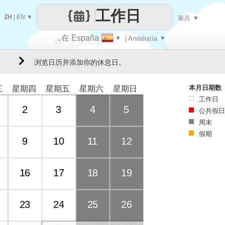
工作日
ZH
|
EN
▼
雇员
▼
..在 España
▼
| Andalucía
▼
让
浏览日历并添加你的休息日。
每一天
本月日期数
三
星期四
星期五
星期六
星期日
工作日
2
3
4
5
公共假日
周末
假期
9
10
11
12
16
17
18
19
23
24
25
26