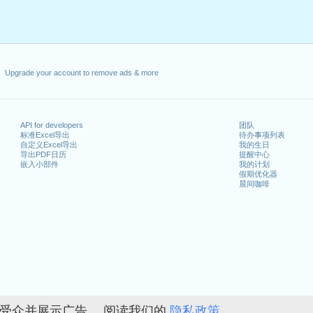
Upgrade your account to remove ads & more
API for developers
团队
标准Excel导出
待办事项列表
自定义Excel导出
我的生日
导出PDF日历
提醒中心
嵌入小部件
我的计划
假期优化器
晨间咖啡
的受众并展示广告。 阅读我们的
隐私政策。