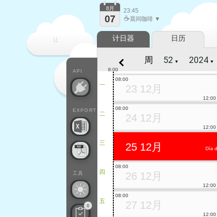
8月
23:45
07
☕
晨间咖啡 ▼
计日器
日历
让
周
▼
▼
每一天
8:00
API
08:00
一
23 12月
12:00
08:00
EXPORT
二
24 12月
12:00
三
25 12月
Día 
08:00
四
26 12月
工具
12:00
08:00
五
27 12月
0
12:00