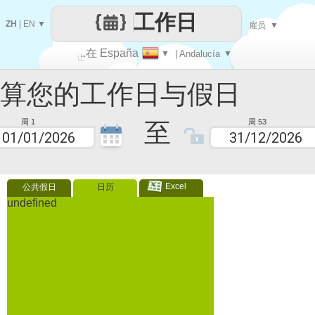
工作日
ZH
|
EN
▼
雇员
▼
..在 España
▼
| Andalucía
▼
让
您的工作日与假日
每一天
至
周 1
周 53
Excel
公共假日
日历
undefined