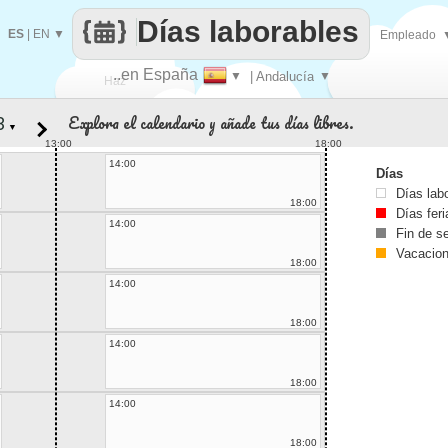
Días laborables
ES
|
EN
▼
Empleado
..en España
▼
| Andalucía
▼
Haz
Explora el calendario y añade tus días libres.
▼
que
13:00
18:00
14:00
Días
Días lab
18:00
Días fer
14:00
Fin de 
Vacacio
18:00
14:00
18:00
14:00
18:00
14:00
18:00