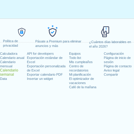
Política de
Pásate a Premium para eliminar
¿Cuántos días laborables en
privacidad
anuncios y más
el año 2026?
Calculadora
API for developers
Equipos
Configuración
Calendario anual
Exportación estándar de
Todo list
Página de inicio de
Calendario
Excel
Mis cumpleaños
sesión
mensual
Exportación personalizada
Centro de
Página de contacto
Calendario
de Excel
recordatorios
Aviso legal
semanal
Exportar calendario PDF
Mi planificación
Compartir
Data
Insertar un widget
El optimizador de
vacaciones
Café de la mañana