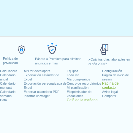
Política de
Pásate a Premium para eliminar
¿Cuántos días laborables en
privacidad
anuncios y más
el año 2026?
Calculadora
API for developers
Equipos
Configuración
Calendario
Exportación estándar de
Todo list
Página de inicio de
anual
Excel
Mis cumpleaños
sesión
Página de
Calendario
Exportación personalizada de
Centro de recordatorios
contacto
mensual
Excel
Mi planificación
Calendario
Exportar calendario PDF
El optimizador de
Aviso legal
semanal
Insertar un widget
vacaciones
Compartir
Café de la mañana
Data