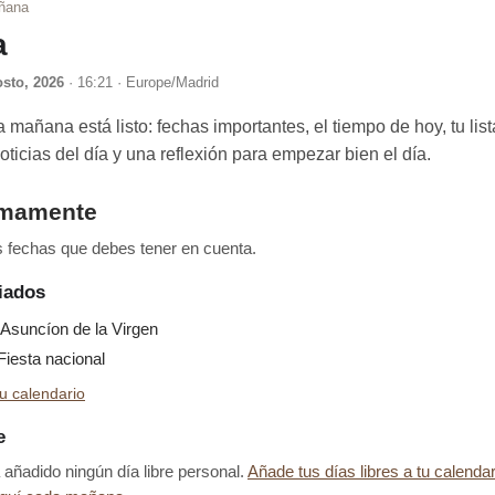
ñana
a
osto, 2026
· 16:21 · Europe/Madrid
a mañana está listo: fechas importantes, el tiempo de hoy, tu lis
noticias del día y una reflexión para empezar bien el día.
imamente
 fechas que debes tener en cuenta.
riados
suncíon de la Virgen
iesta nacional
u calendario
e
añadido ningún día libre personal.
Añade tus días libres a tu calendar