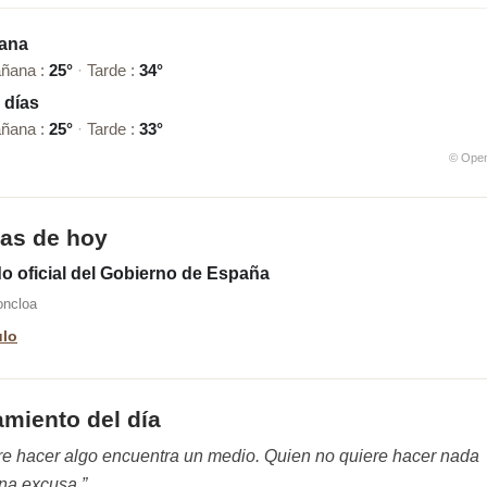
ana
añana :
25°
·
Tarde :
34°
 días
añana :
25°
·
Tarde :
33°
© Ope
ias de hoy
 oficial del Gobierno de España
oncloa
ulo
miento del día
re hacer algo encuentra un medio. Quien no quiere hacer nada
na excusa.”