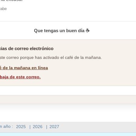
rabe
Que tengas un buen día ☕
ias de correo electrónico
ste correo porque has activado el café de la mañana.
fé de la mañana en línea
baja de este correo.
n año :
2025
|
2026
|
2027