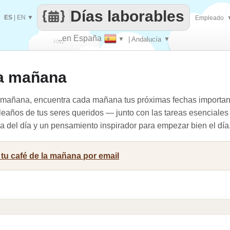
Días laborables
ES
|
EN
▼
Empleado
..en España
▼
| Andalucía
▼
Haz
la mañana
que
a mañana, encuentra cada mañana tus próximas fechas important
leaños de tus seres queridos — junto con las tareas esenciales d
cia del día y un pensamiento inspirador para empezar bien el día
r tu café de la mañana por email