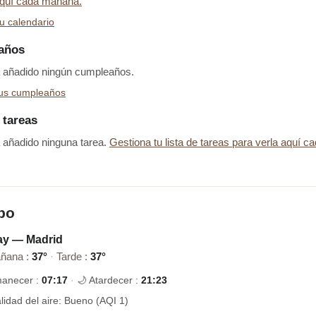
aquí cada mañana.
u calendario
años
 añadido ningún cumpleaños.
tus cumpleaños
 tareas
 añadido ninguna tarea.
Gestiona tu lista de tareas para verla aquí c
po
ay — Madrid
añana :
37°
·
Tarde :
37°
manecer :
07:17
·
🌙 Atardecer :
21:23
lidad del aire: Bueno (AQI 1)