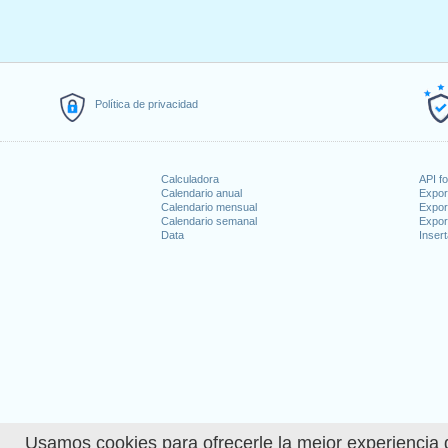
Política de privacidad
Calculadora
API f
Calendario anual
Expor
Calendario mensual
Expor
Calendario semanal
Expor
Data
Insert
Usamos cookies para ofrecerle la mejor experiencia d