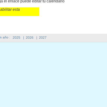
a el enlace puede editar tu calendario
abilitar esta
n año :
2025
|
2026
|
2027