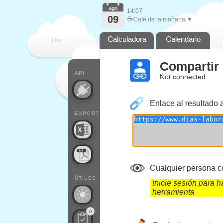
ago
14:07
09
☕
Café de la mañana ▼
Calculadora
Calendario
Haz
Compartir
que
API
Not connected
Enlace al resultado 
EXPORT
Cualquier persona co
ÚTILES
Inicie sesión para ha
herramienta
0