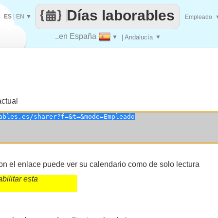
Días laborables
ES
|
EN
▼
Empleado
..en España
▼
| Andalucía
▼
actual
n el enlace puede ver su calendario como de solo lectura
bilitar esta