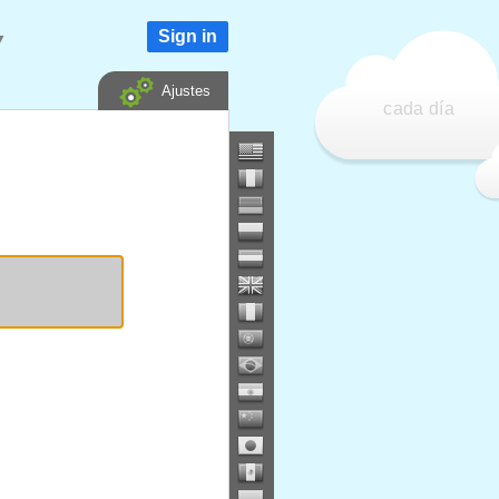
Sign in
▼
Ajustes
cada día