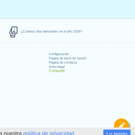
¿Cuántos días laborables en el año 2026?
Configuración
Página de inicio de sesión
Página de contacto
Aviso legal
Compartir
s
De
ea nuestra
política de privacidad.
Lo tengo