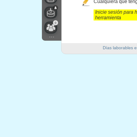
Cualquiera que teng
Inicie sesión para h
herramienta
0
...
Días laborables e