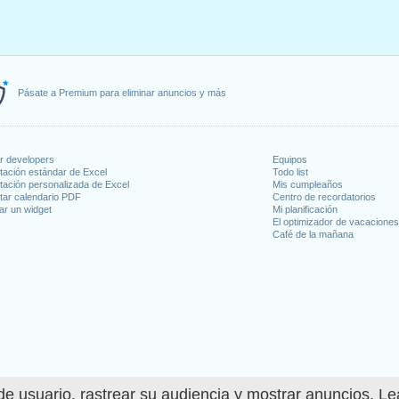
Pásate a Premium para eliminar anuncios y más
or developers
Equipos
tación estándar de Excel
Todo list
tación personalizada de Excel
Mis cumpleaños
tar calendario PDF
Centro de recordatorios
ar un widget
Mi planificación
El optimizador de vacacione
Café de la mañana
e usuario, rastrear su audiencia y mostrar anuncios. L