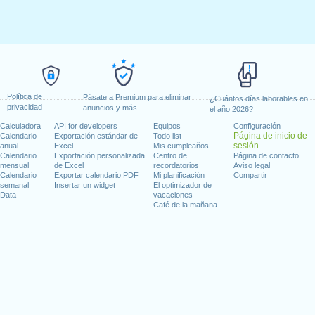
Política de
Pásate a Premium para eliminar
¿Cuántos días laborables en
privacidad
anuncios y más
el año 2026?
Calculadora
API for developers
Equipos
Configuración
Página de inicio de
Calendario
Exportación estándar de
Todo list
sesión
anual
Excel
Mis cumpleaños
Calendario
Exportación personalizada
Centro de
Página de contacto
mensual
de Excel
recordatorios
Aviso legal
Calendario
Exportar calendario PDF
Mi planificación
Compartir
semanal
Insertar un widget
El optimizador de
Data
vacaciones
Café de la mañana