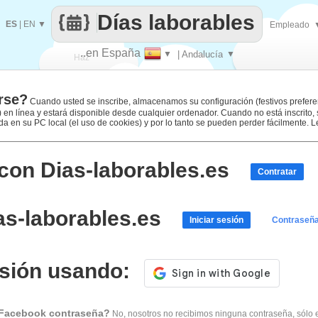
Días laborables
ES
|
EN
▼
Empleado
..en España
▼
| Andalucía
▼
Haz
rse?
que
Cuando usted se inscribe, almacenamos su configuración (festivos prefere
.) en línea y estará disponible desde cualquier ordenador. Cuando no está inscrito,
 en su PC local (el uso de cookies) y por lo tanto se pueden perder fácilmente. 
con Dias-laborables.es
Contratar
as-laborables.es
Iniciar sesión
Contraseña
sesión usando:
 Facebook contraseña?
No, nosotros no recibimos ninguna contraseña, sólo