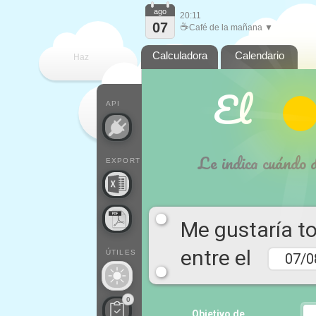
ago
20:11
07
☕
Café de la mañana ▼
Calculadora
Calendario
Haz
El pt
que
API
Le indica cuándo 
EXPORT
Me gustaría t
entre el
ÚTILES
0
Objetivo de