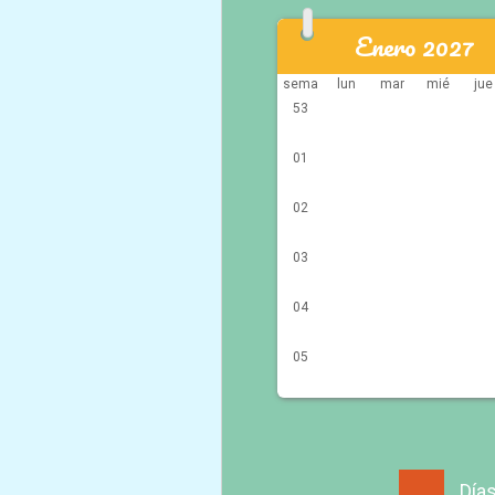
Enero 2027
sema
lun
mar
mié
jue
53
01
02
03
04
05
Días