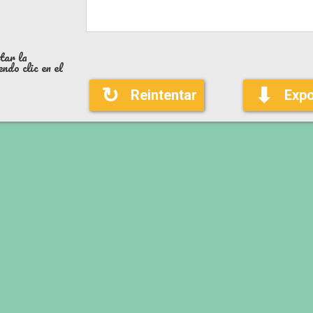
tar la
ndo clic en el
↻
⬇
Reintentar
Expo