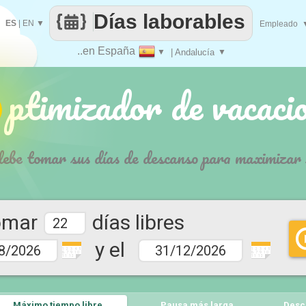
Días laborables
ES
|
EN
▼
Empleado
..en España
▼
| Andalucía
▼
imizador de vacacio
debe tomar sus días de descanso para maximizar 
omar
días libres
y el
1 2 3 4 5
1 2 3 4 5
6 7 9 10
6 7 9 10
11 12
11 12
Máximo tiempo libre
Pausa más larga
Desc