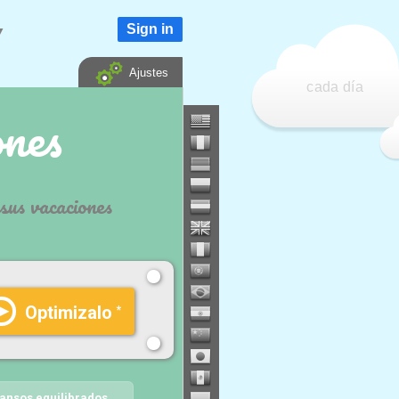
Sign in
▼
Ajustes
cada día
nes
sus vacaciones
Optimizalo
▶
*
ansos equilibrados