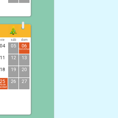
vie
sáb
dom
04
05
06
Constitución
11
12
13
18
19
20
25
26
27
Día de
avidad