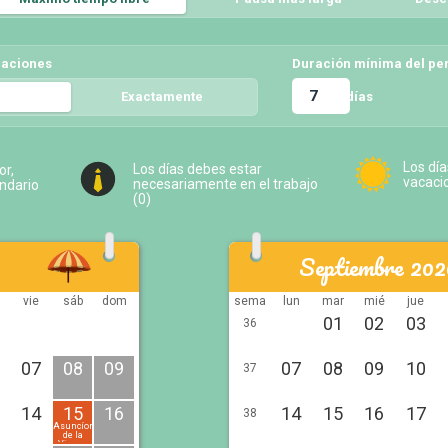
caciones
Duración mínima del pe
días
5
Exactamente
5
Los día
Los días debes estar
or,
vacaci
necesariamente en el trabajo
endario
(
0
)
Septiembre 202
vie
sáb
dom
sema
lun
mar
mié
jue
01
02
03
36
07
08
09
07
08
09
10
37
14
15
16
14
15
16
17
38
Asuncíon
de la
Virgen