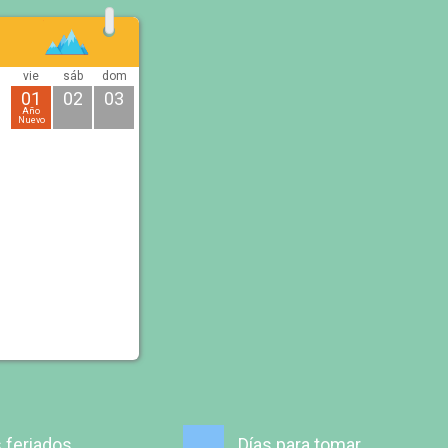
vie
sáb
dom
01
02
03
Año
Nuevo
 feriados
Días para tomar