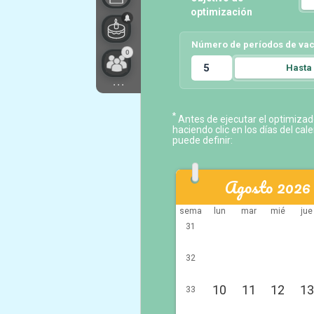
optimización
Número de períodos de va
0
Hasta
...
*
Antes de ejecutar el optimizad
haciendo clic en los días del cal
puede definir:
Agosto 2026
sema
lun
mar
mié
jue
31
32
10
11
12
13
33