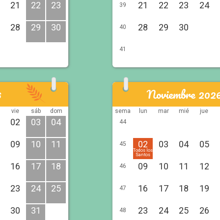
21
22
23
21
22
23
24
39
28
29
30
28
29
30
40
41
6
Noviembre 202
vie
sáb
dom
sema
lun
mar
mié
jue
02
03
04
44
09
10
11
02
03
04
05
45
Todos los
Santos
16
17
18
09
10
11
12
46
23
24
25
16
17
18
19
47
30
31
23
24
25
26
48