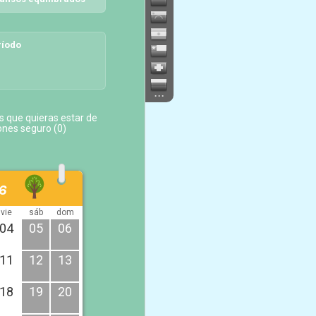
ríodo
...
s que quieras estar de
ones seguro (
0
)
6
vie
sáb
dom
04
05
06
11
12
13
18
19
20