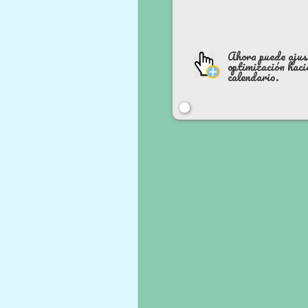
Ahora puede ajus
optimización hacie
calendario.