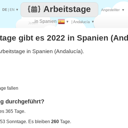
Arbeitstage
DE
|
EN
▼
Angestellter
▼
..in Spanien
▼
| Andalucía
▼
Jeden
stage gibt es 2022 in Spanien (An
Tag
rbeitstage in Spanien (Andalucía).
ge fallen
ng durchgeführt?
 es 365 Tage.
 53 Sonntage. Es bleiben
260
Tage.