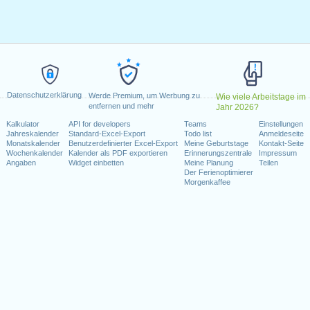
April 2022
il 2022
 Mai 2022
, 15. August 2022
ttwoch, 12. Oktober 2022
1. November 2022
Datenschutzerklärung
la
: Dienstag, 6. Dezember 2022
Werde Premium, um Werbung zu
Wie viele Arbeitstage im
entfernen und mehr
Jahr 2026?
nnerstag, 8. Dezember 2022
Kalkulator
API for developers
Teams
Einstellungen
 Dezember 2022
Jahreskalender
Standard-Excel-Export
Todo list
Anmeldeseite
Monatskalender
Benutzerdefinierter Excel-Export
Meine Geburtstage
Kontakt-Seite
Wochenkalender
Kalender als PDF exportieren
Erinnerungszentrale
Impressum
Wochenende fallen
Angaben
Widget einbetten
Meine Planung
Teilen
Der Ferienoptimierer
r 2022
Morgenkaffee
 Mai 2022
 Dezember 2022
kalender für 2022
n 2021 in Spanien (Andalucía)?