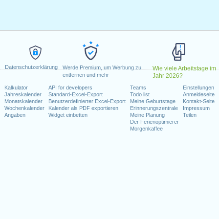
April 2022
il 2022
 Mai 2022
, 15. August 2022
ttwoch, 12. Oktober 2022
1. November 2022
Datenschutzerklärung
la
: Dienstag, 6. Dezember 2022
Werde Premium, um Werbung zu
Wie viele Arbeitstage im
entfernen und mehr
Jahr 2026?
nnerstag, 8. Dezember 2022
Kalkulator
API for developers
Teams
Einstellungen
 Dezember 2022
Jahreskalender
Standard-Excel-Export
Todo list
Anmeldeseite
Monatskalender
Benutzerdefinierter Excel-Export
Meine Geburtstage
Kontakt-Seite
Wochenkalender
Kalender als PDF exportieren
Erinnerungszentrale
Impressum
Wochenende fallen
Angaben
Widget einbetten
Meine Planung
Teilen
Der Ferienoptimierer
r 2022
Morgenkaffee
 Mai 2022
 Dezember 2022
kalender für 2022
n 2021 in Spanien (Andalucía)?