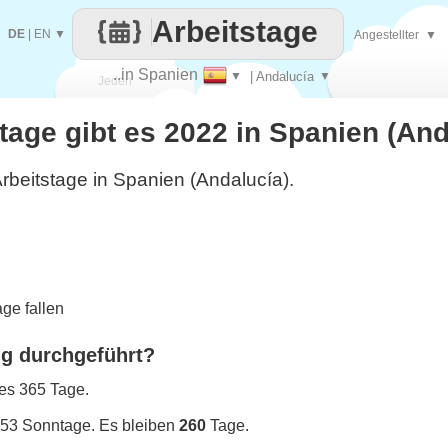
Arbeitstage
DE
|
EN
▼
Angestellter
▼
..in Spanien
▼
| Andalucía
▼
Jeden
stage gibt es 2022 in Spanien (An
Tag
rbeitstage in Spanien (Andalucía).
ge fallen
ng durchgeführt?
 es 365 Tage.
 53 Sonntage. Es bleiben
260
Tage.