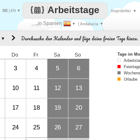
Arbeitstage
DE
|
EN
▼
Angestellter
▼
..in Spanien
▼
| Andalucía
▼
Jeden
Durchsuche den Kalender und füge deine freien Tage hinzu.
▼
Tag
Tage im Mo
Do
Fr
Sa
So
Arbeitst
Feiertag
3
4
5
6
Wochene
Urlaube
10
11
12
13
17
18
19
20
24
25
26
27