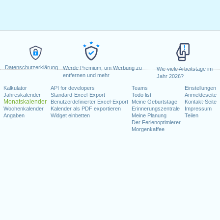
Datenschutzerklärung
Werde Premium, um Werbung zu
Wie viele Arbeitstage im
entfernen und mehr
Jahr 2026?
Kalkulator
API for developers
Teams
Einstellungen
Jahreskalender
Standard-Excel-Export
Todo list
Anmeldeseite
Monatskalender
Benutzerdefinierter Excel-Export
Meine Geburtstage
Kontakt-Seite
Wochenkalender
Kalender als PDF exportieren
Erinnerungszentrale
Impressum
Angaben
Widget einbetten
Meine Planung
Teilen
Der Ferienoptimierer
Morgenkaffee