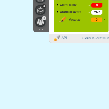
-
+
Giorni festivi
▼
-
+
Orario di lavoro
▼
0
Vacanze
▼
...
API
Giorni lavorativi i