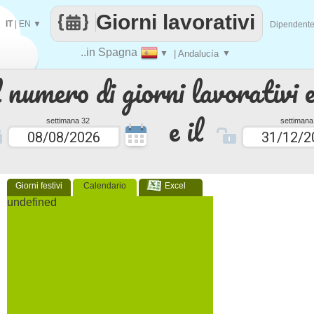
Giorni lavorativi
IT
|
EN
▼
Dipendent
..in Spagna
▼
| Andalucía
▼
 numero di giorni lavorativi e
e il
settimana 32
settimana
Giorni festivi
Calendario
Excel
undefined