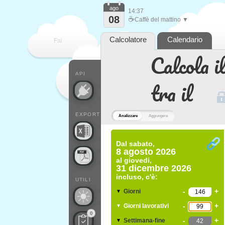
ago
14:37
08
☕
Caffè del mattino ▼
Calcolatore
Calendario
Fai
Calcola il
contare
API
tra il
EXPORT
Analizzare
Aggiungere
Dal
sabato,
8 agosto 2026
al
giovedi,
31 dicembre 2026
incluso, c'è:
UTILI
-
+
Giorni
▼
-
+
Giorni lavorativi
▼
0
-
+
Settimana-fine
▼