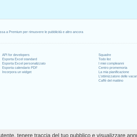
ssa a Premium per rimuovere le pubblicità e altro ancora
API for developers
Squadre
Esporta Excel standard
Todo list
Esporta Excel personalizzato
I miei compleanni
Esporta calendario PDF
Centro promemoria
Incorpora un widget
La mia pianificazione
L'ottimizzatore delle vaca
Caffè del mattino
utente, tenere traccia del tuo pubblico e visualizzare ann