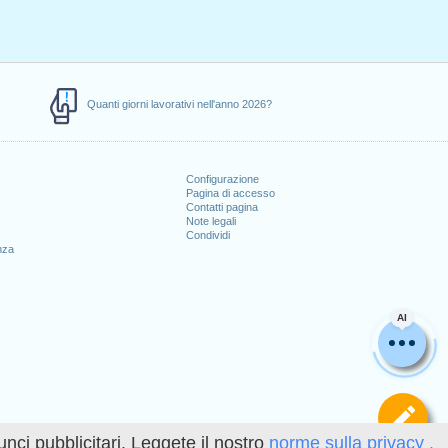
Quanti giorni lavorativi nell'anno 2026?
Configurazione
Pagina di accesso
Contatti pagina
Note legali
Condividi
nza
AI
Def
unci pubblicitari. Leggete il nostro
norme sulla privacy .