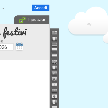
Accedi
e
▼
Impostazioni
ogni
 festivi
 53