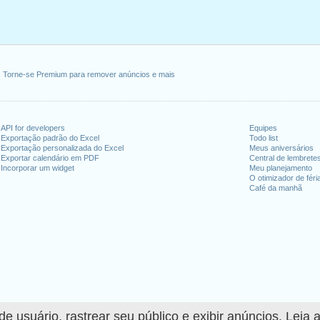
Torne-se Premium para remover anúncios e mais
API for developers
Equipes
Exportação padrão do Excel
Todo list
Exportação personalizada do Excel
Meus aniversários
Exportar calendário em PDF
Central de lembrete
Incorporar um widget
Meu planejamento
O otimizador de féri
Café da manhã
 usuário, rastrear seu público e exibir anúncios. Leia