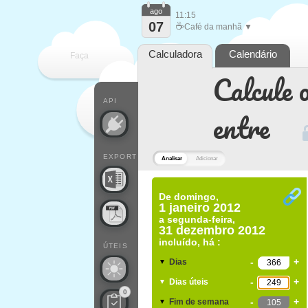
ago
11:15
07
☕
Café da manhã ▼
Calculadora
Calendário
Faça
Calcule o
cada
API
entre
EXPORT
Analisar
Adicionar
De
domingo,
1 janeiro 2012
a
segunda-feira,
31 dezembro 2012
incluído, há :
ÚTEIS
-
+
Dias
▼
-
+
Dias úteis
▼
0
-
+
Fim de semana
▼