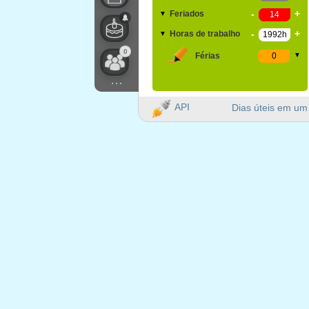
-
+
Feriados
▼
-
+
Horas de trabalho
▼
0
Férias
▼
...
API
Dias úteis em um