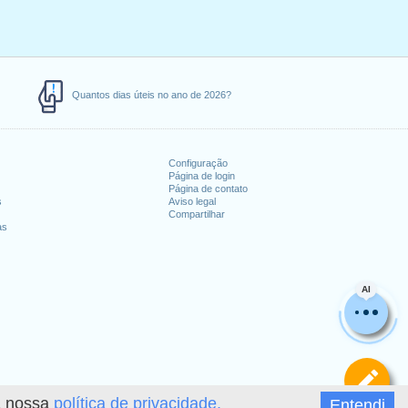
Quantos dias úteis no ano de 2026?
Configuração
Página de login
Página de contato
s
Aviso legal
Compartilhar
as
AI
De
 a nossa
política de privacidade.
Entendi