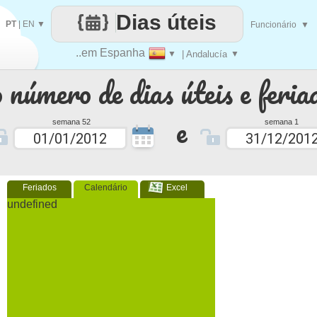
Dias úteis
PT
|
EN
▼
Funcionário
▼
..em Espanha
▼
| Andalucía
▼
 número de dias úteis e feria
e
semana 52
semana 1
Feriados
Calendário
Excel
undefined