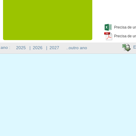
Precisa de u
Precisa de u
E
 ano :
2025
|
2026
|
2027
..outro ano