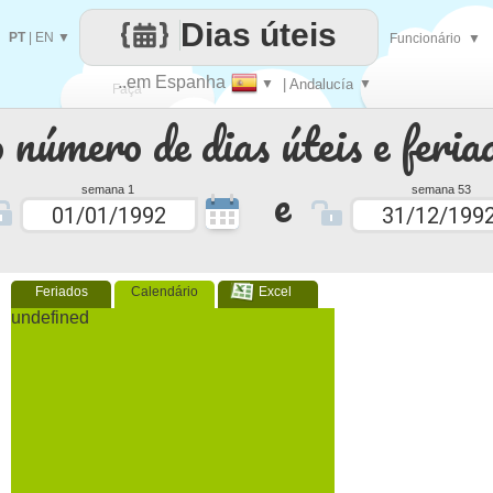
Dias úteis
PT
|
EN
▼
Funcionário
▼
..em Espanha
▼
| Andalucía
▼
Faça
 número de dias úteis e feria
cada
e
semana 1
semana 53
Feriados
Calendário
Excel
undefined