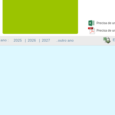
Precisa de u
Precisa de u
E
 ano :
2025
|
2026
|
2027
..outro ano