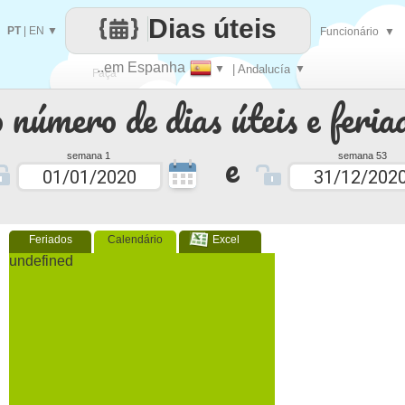
Dias úteis
PT
|
EN
▼
Funcionário
▼
..em Espanha
▼
| Andalucía
▼
Faça
 número de dias úteis e feria
cada
e
semana 1
semana 53
Feriados
Calendário
Excel
undefined