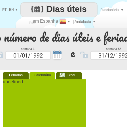
Dias úteis
PT
|
EN
▼
Funcionário
▼
..em Espanha
▼
| Andalucía
▼
Faça
 número de dias úteis e feria
cada
e
semana 1
semana 53
Feriados
Calendário
Excel
undefined