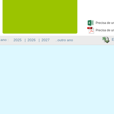
Precisa de u
Precisa de u
E
 ano :
2025
|
2026
|
2027
..outro ano