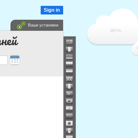
Sign in
Ваши установки
день
дней