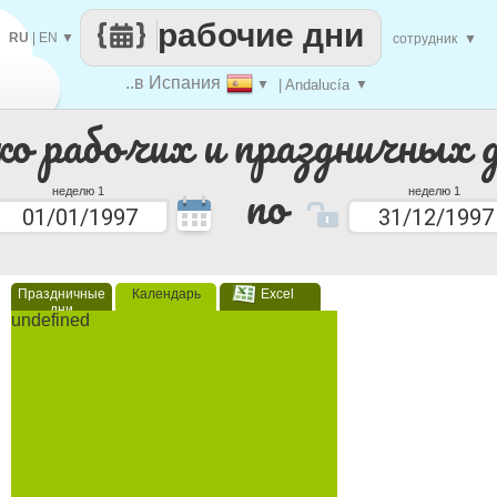
рабочие дни
RU
|
EN
▼
сотрудник
▼
..в Испания
▼
| Andalucía
▼
ко рабочих и праздничных 
по
неделю 1
неделю 1
Праздничные
Календарь
Excel
дни
undefined