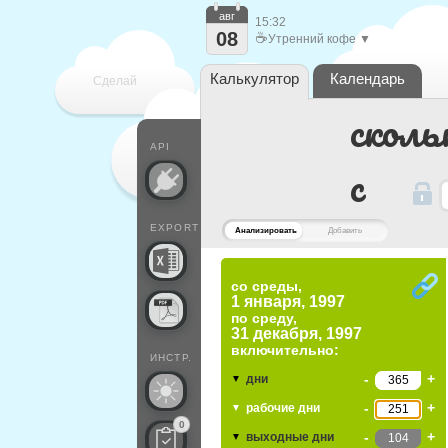
авг
15:32
08
☕
Утренний кофе ▼
Калькулятор
Календарь
Сделай
сколь
каждый
API
c
EXPORT
Анализировать
Добавить
со среды,
1 января, 1997
по
среду,
31 декабря, 1997
включительно:
ИНСТР.
-
+
дни
▼
-
+
рабочие дни
▼
0
-
+
выходные дни
▼