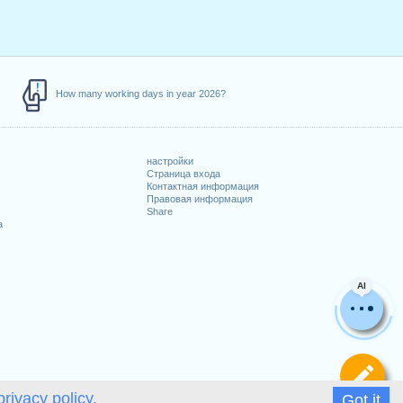
How many working days in year 2026?
настройки
Страница входа
Контактная информация
Правовая информация
Share
а
AI
Оп
privacy policy.
Got it