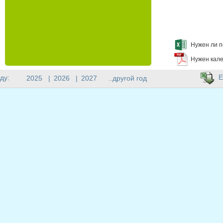
Нужен ли п
Нужен кале
E
ду:
2025
|
2026
|
2027
..другой год