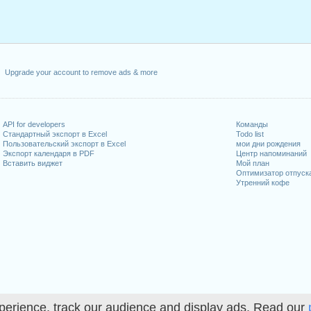
Upgrade your account to remove ads & more
API for developers
Команды
Стандартный экспорт в Excel
Todo list
Пользовательский экспорт в Excel
мои дни рождения
Экспорт календаря в PDF
Центр напоминаний
Вставить виджет
Мой план
Оптимизатор отпуск
Утренний кофе
perience, track our audience and display ads. Read our