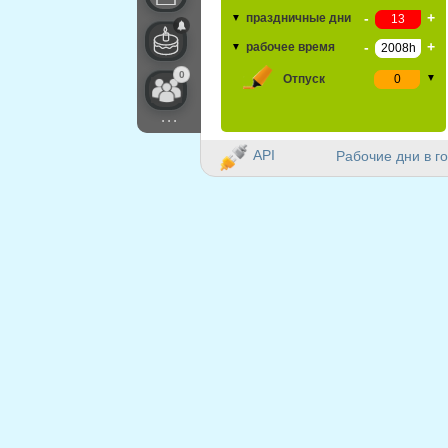
-
+
праздничные дни
▼
-
+
рабочее время
▼
0
Отпуск
▼
...
API
Рабочие дни в го