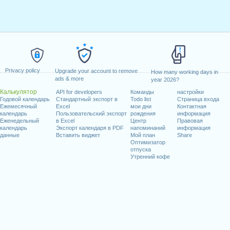
Privacy policy
Upgrade your account to remove
How many working days in
ads & more
year 2026?
Калькулятор
API for developers
Команды
настройки
Годовой календарь
Стандартный экспорт в
Todo list
Страница входа
Ежемесячный
Excel
мои дни
Контактная
календарь
Пользовательский экспорт
рождения
информация
Еженедельный
в Excel
Центр
Правовая
календарь
Экспорт календаря в PDF
напоминаний
информация
данные
Вставить виджет
Мой план
Share
Оптимизатор
отпуска
Утренний кофе