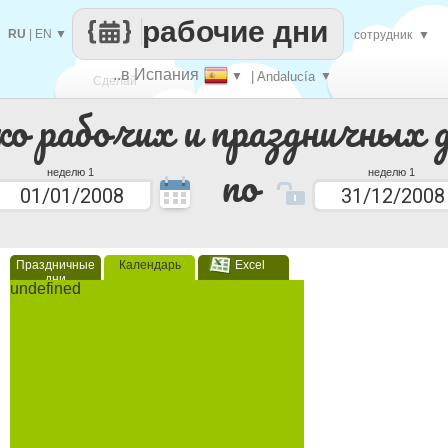
рабочие дни
RU
|
EN
▼
сотрудник
▼
..в Испания
▼
| Andalucía
▼
Сделай
ко рабочих и праздничных 
каждый
по
неделю 1
неделю 1
Праздничные
Календарь
Excel
дни
undefined