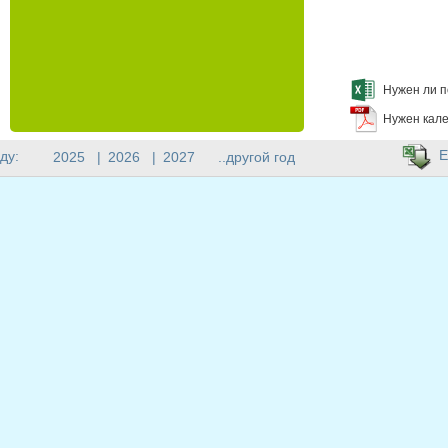
Нужен ли п
Нужен кале
E
ду:
2025
|
2026
|
2027
..другой год