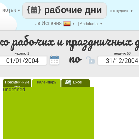
рабочие дни
RU
|
EN
▼
сотрудник
▼
..в Испания
▼
| Andalucía
▼
ко рабочих и праздничных 
по
неделю 1
неделю 53
Праздничные
Календарь
Excel
дни
undefined