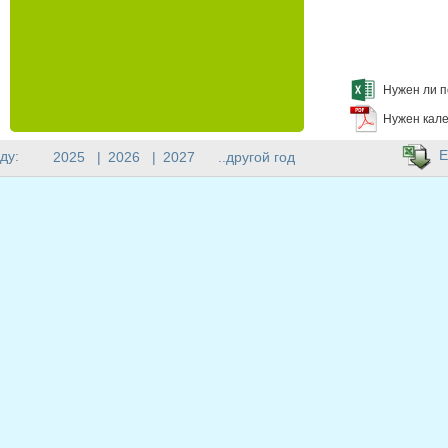
Нужен ли п
Нужен кале
E
ду:
2025
|
2026
|
2027
..другой год