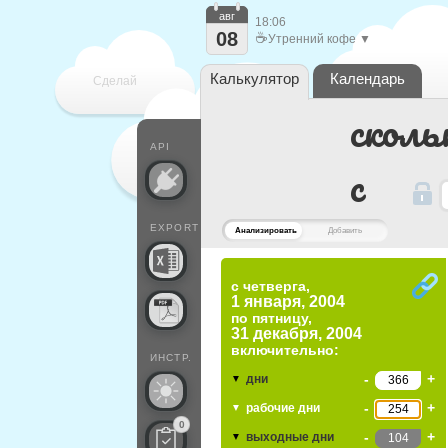
авг
18:06
08
☕
Утренний кофе ▼
Калькулятор
Календарь
Сделай
сколь
каждый
API
c
EXPORT
Анализировать
Добавить
с четверга,
1 января, 2004
по
пятницу,
31 декабря, 2004
включительно:
ИНСТР.
-
+
дни
▼
-
+
рабочие дни
▼
0
-
+
выходные дни
▼