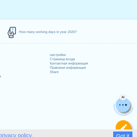
How many working days in year 2026?
настройки
Страница входа
Контактная информация
Правовая информация
Share
а
AI
Оп
privacy policy.
Got it