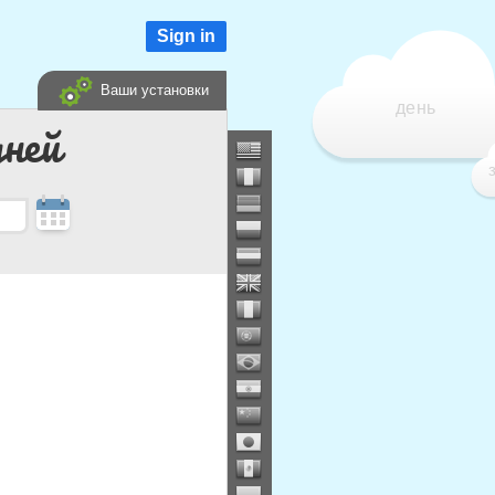
Sign in
Ваши установки
день
дней