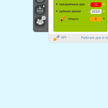
-
+
праздничные дни
▼
-
+
рабочее время
▼
0
Отпуск
▼
...
API
Рабочие дни в го