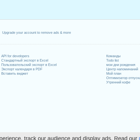
Upgrade your account to remove ads & more
API for developers
Команды
Стандартный экспорт в Excel
Todo list
Пользовательский экспорт в Excel
мои дни рождения
Экспорт календаря в PDF
Центр напоминаний
Вставить виджет
Мой план
Оптимизатор отпуск
Утренний кофе
perience, track our audience and display ads. Read our