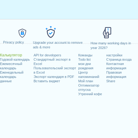
Privacy policy
Upgrade your account to remove
How many working days in
ads & more
year 2026?
Калькулятор
API for developers
Команды
настройки
Годовой календарь
Стандартный экспорт в
Todo list
Страница входа
Ежемесячный
Excel
мои дни
Контактная
календарь
Пользовательский экспорт
рождения
информация
Еженедельный
в Excel
Центр
Правовая
календарь
Экспорт календаря в PDF
напоминаний
информация
данные
Вставить виджет
Мой план
Share
Оптимизатор
отпуска
Утренний кофе