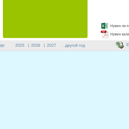
Нужен ли п
Нужен кале
E
ду:
2025
|
2026
|
2027
..другой год