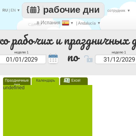
рабочие дни
RU
|
EN
▼
сотрудник
▼
..в Испания
▼
| Andalucía
▼
Сделай
ко рабочих и праздничных 
каждый
по
неделю 1
неделю 1
Праздничные
Календарь
Excel
дни
undefined