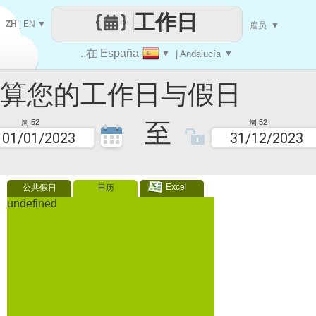
工作日
ZH
|
EN
▼
雇员
▼
..在 España
▼
| Andalucía
▼
您的工作日与假日
至
周 52
周 52
Excel
公共假日
日历
undefined