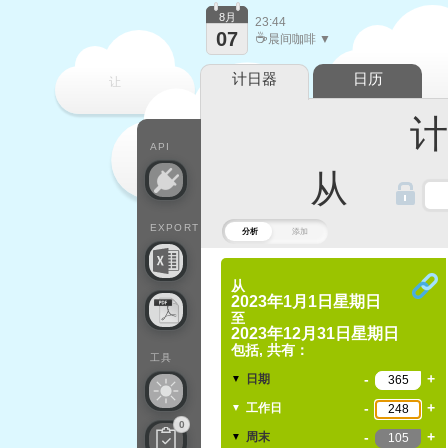
8月
23:44
07
☕
晨间咖啡 ▼
计日器
日历
让
计算
每一天
API
从
EXPORT
分析
添加
从
2023年1月1日星期日
至
2023年12月31日星期日
包括, 共有：
工具
-
+
日期
▼
-
+
工作日
▼
0
-
+
周末
▼