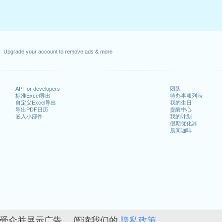
Upgrade your account to remove ads & more
API for developers
团队
标准Excel导出
待办事项列表
自定义Excel导出
我的生日
导出PDF日历
提醒中心
嵌入小部件
我的计划
假期优化器
晨间咖啡
的受众并展示广告。 阅读我们的
隐私政策。