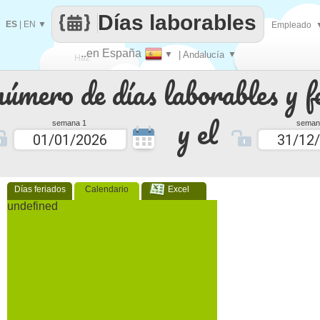
Días laborables
ES
|
EN
▼
Empleado
..en España
▼
| Andalucía
▼
Haz
número de días laborables y f
que
y el
semana 1
seman
Días feriados
Calendario
Excel
undefined