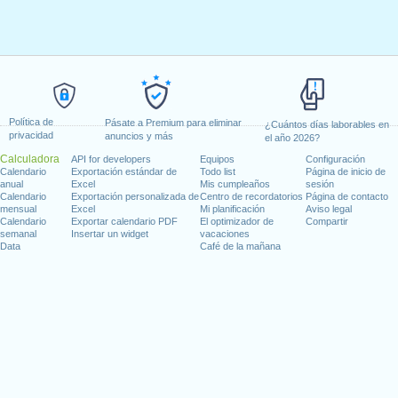
Política de
Pásate a Premium para eliminar
¿Cuántos días laborables en
privacidad
anuncios y más
el año 2026?
Calculadora
API for developers
Equipos
Configuración
Calendario
Exportación estándar de
Todo list
Página de inicio de
anual
Excel
Mis cumpleaños
sesión
Calendario
Exportación personalizada de
Centro de recordatorios
Página de contacto
mensual
Excel
Mi planificación
Aviso legal
Calendario
Exportar calendario PDF
El optimizador de
Compartir
semanal
Insertar un widget
vacaciones
Data
Café de la mañana