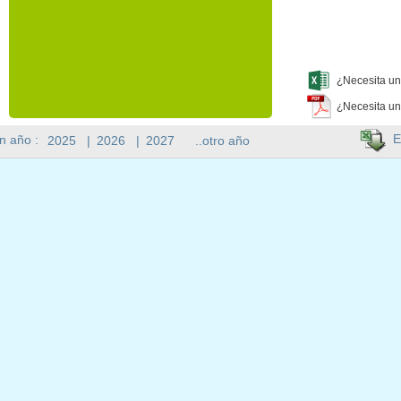
¿Necesita un
¿Necesita un
E
n año :
2025
|
2026
|
2027
..otro año