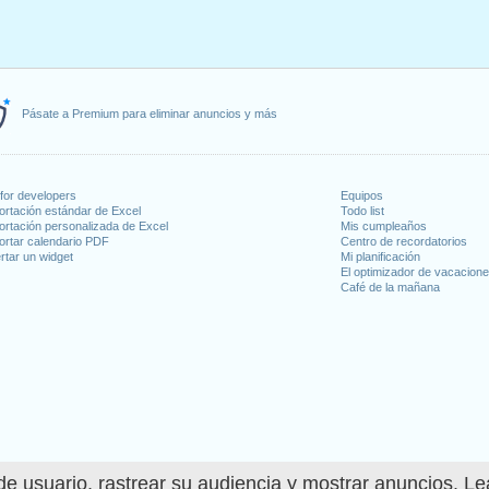
Pásate a Premium para eliminar anuncios y más
for developers
Equipos
ortación estándar de Excel
Todo list
ortación personalizada de Excel
Mis cumpleaños
ortar calendario PDF
Centro de recordatorios
rtar un widget
Mi planificación
El optimizador de vacacion
Café de la mañana
e usuario, rastrear su audiencia y mostrar anuncios. L