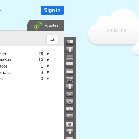
Sign in
▼
Ajustes
cada día
mes
28
▼
orables
19
▼
iados
1
▼
semana
8
▼
nes
0
▼