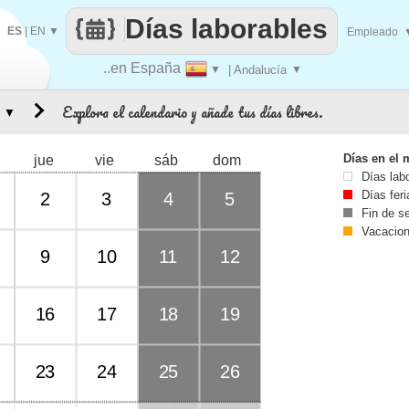
Días laborables
ES
|
EN
▼
Empleado
..en España
▼
| Andalucía
▼
Explora el calendario y añade tus días libres.
▼
Días en el 
jue
vie
sáb
dom
Días lab
Días fer
2
3
4
5
Fin de 
Vacacio
9
10
11
12
16
17
18
19
23
24
25
26