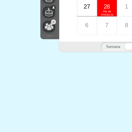
27
28
1
Día de
Andalucía
0
6
7
8
...
Semana