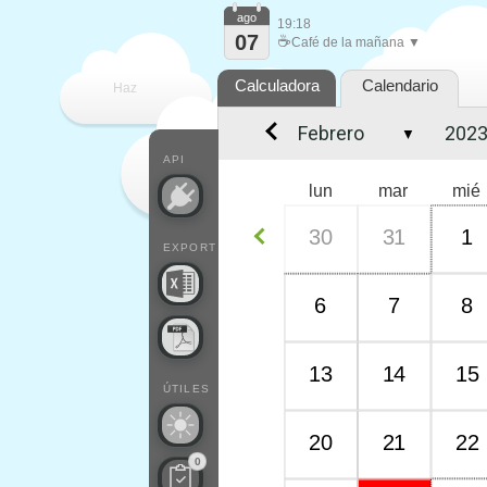
ago
19:18
07
☕
Café de la mañana ▼
Calculadora
Calendario
Haz
▼
que
API
lun
mar
mié
30
31
1
EXPORT
6
7
8
13
14
15
ÚTILES
20
21
22
0