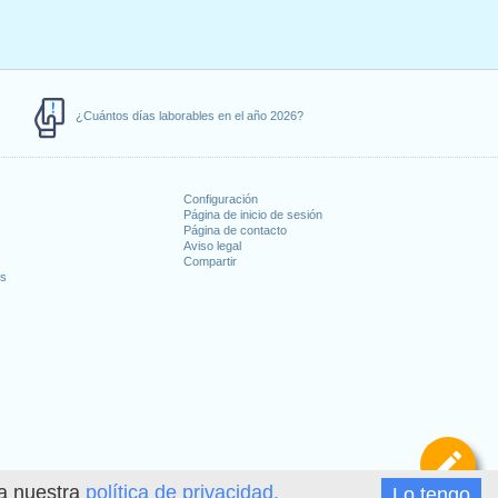
¿Cuántos días laborables en el año 2026?
Configuración
Página de inicio de sesión
Página de contacto
Aviso legal
Compartir
es
De
ea nuestra
política de privacidad.
Lo tengo