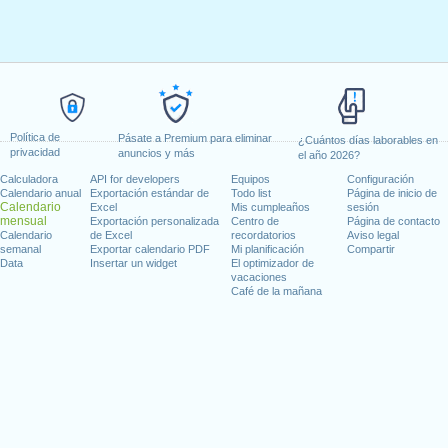
Política de
Pásate a Premium para eliminar
¿Cuántos días laborables en
privacidad
anuncios y más
el año 2026?
Calculadora
API for developers
Equipos
Configuración
Calendario anual
Exportación estándar de
Todo list
Página de inicio de
Calendario
Excel
Mis cumpleaños
sesión
mensual
Exportación personalizada
Centro de
Página de contacto
Calendario
de Excel
recordatorios
Aviso legal
semanal
Exportar calendario PDF
Mi planificación
Compartir
Data
Insertar un widget
El optimizador de
vacaciones
Café de la mañana