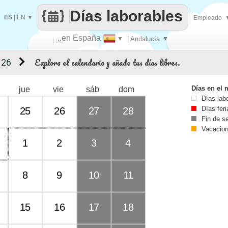
Días laborables
ES
|
EN
▼
Empleado
..en España
▼
| Andalucía
▼
Haz
Explora el calendario y añade tus días libres.
 26
que
Días en el 
jue
vie
sáb
dom
Días lab
Días fer
25
26
27
28
Fin de 
Vacacio
1
2
3
4
8
9
10
11
15
16
17
18