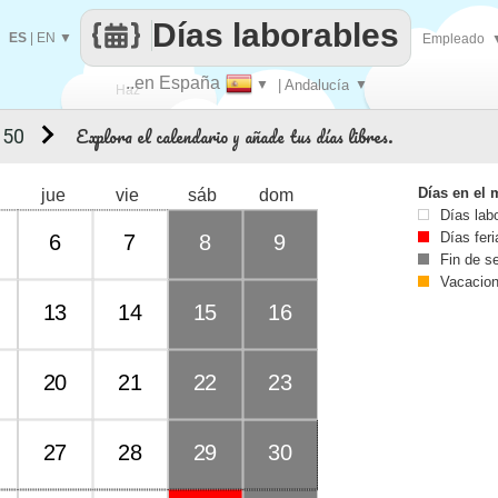
Días laborables
ES
|
EN
▼
Empleado
..en España
▼
| Andalucía
▼
Haz
Explora el calendario y añade tus días libres.
 50
que
Días en el 
jue
vie
sáb
dom
Días lab
Días fer
6
7
8
9
Fin de 
Vacacio
13
14
15
16
20
21
22
23
27
28
29
30