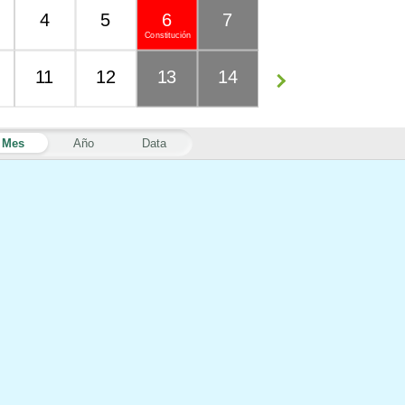
4
5
6
7
Constitución
11
12
13
14
Mes
Año
Data