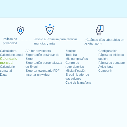
Política de
Pásate a Premium para eliminar
¿Cuántos días laborables en
privacidad
anuncios y más
el año 2026?
Calculadora
API for developers
Equipos
Configuración
Calendario anual
Exportación estándar de
Todo list
Página de inicio de
Calendario
Excel
Mis cumpleaños
sesión
mensual
Exportación personalizada
Centro de
Página de contacto
Calendario
de Excel
recordatorios
Aviso legal
semanal
Exportar calendario PDF
Mi planificación
Compartir
Data
Insertar un widget
El optimizador de
vacaciones
Café de la mañana