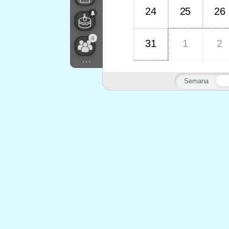
24
25
26
0
31
1
2
...
Semana