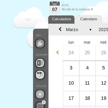
ago
20:41
07
☕
Café de la mañana ▼
Calculadora
Calendario
Haz
▼
que
API
lun
mar
mié
24
25
26
EXPORT
3
4
5
10
11
12
ÚTILES
17
18
19
0