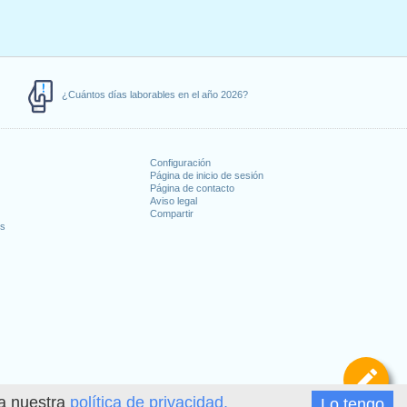
¿Cuántos días laborables en el año 2026?
Configuración
Página de inicio de sesión
Página de contacto
Aviso legal
Compartir
es
De
ea nuestra
política de privacidad.
Lo tengo