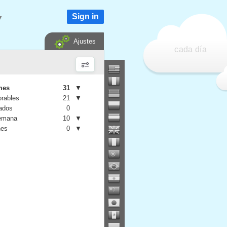
Sign in
▼
Ajustes
cada día
mes
31
▼
orables
21
▼
iados
0
semana
10
▼
nes
0
▼