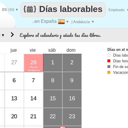
Días laborables
ES
|
EN
▼
Empleado
..en España
▼
| Andalucía
▼
Explora el calendario y añade tus días libres.
▼
Días en el 
jue
vie
sáb
dom
Días lab
Días fer
27
28
1
2
Fin de 
Día de
Andalucía
Vacacio
6
7
8
9
13
14
15
16
20
21
22
23