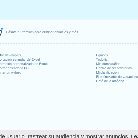
Pásate a Premium para eliminar anuncios y más
for developers
Equipos
ortación estándar de Excel
Todo list
ortación personalizada de Excel
Mis cumpleaños
ortar calendario PDF
Centro de recordatorios
rtar un widget
Mi planificación
El optimizador de vacacion
Café de la mañana
e usuario, rastrear su audiencia y mostrar anuncios. L