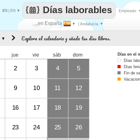
Días laborables
ES
|
EN
▼
Empleado
..en España
▼
| Andalucía
▼
Haz
Explora el calendario y añade tus días libres.
▼
que
Días en el 
jue
vie
sáb
dom
Días lab
Días fer
2
3
4
5
Fin de 
Vacacio
9
10
11
12
16
17
18
19
23
24
25
26