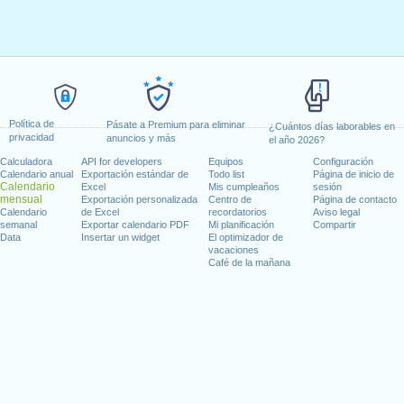
Política de
Pásate a Premium para eliminar
¿Cuántos días laborables en
privacidad
anuncios y más
el año 2026?
Calculadora
API for developers
Equipos
Configuración
Calendario anual
Exportación estándar de
Todo list
Página de inicio de
Calendario
Excel
Mis cumpleaños
sesión
mensual
Exportación personalizada
Centro de
Página de contacto
Calendario
de Excel
recordatorios
Aviso legal
semanal
Exportar calendario PDF
Mi planificación
Compartir
Data
Insertar un widget
El optimizador de
vacaciones
Café de la mañana