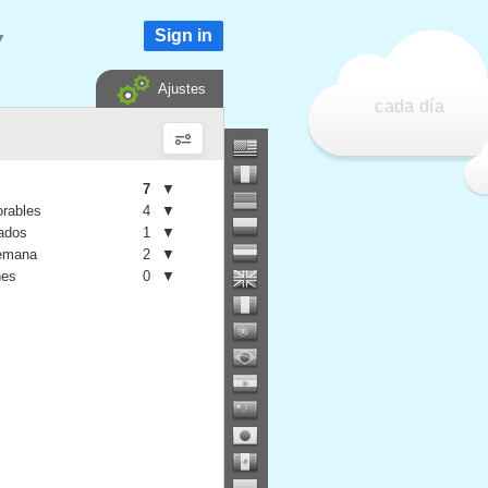
Sign in
▼
Ajustes
cada día
7
▼
orables
4
▼
iados
1
▼
semana
2
▼
nes
0
▼