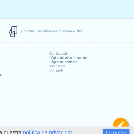
¿Cuántos días laborables en el año 2026?
Configuración
Página de inicio de sesión
Página de contacto
Aviso legal
Compartir
es
De
ea nuestra
política de privacidad.
Lo tengo