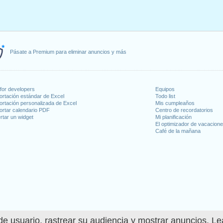
Pásate a Premium para eliminar anuncios y más
for developers
Equipos
ortación estándar de Excel
Todo list
ortación personalizada de Excel
Mis cumpleaños
ortar calendario PDF
Centro de recordatorios
rtar un widget
Mi planificación
El optimizador de vacacion
Café de la mañana
e usuario, rastrear su audiencia y mostrar anuncios. L