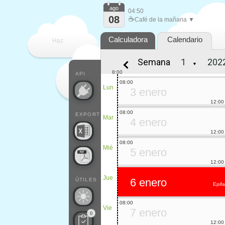
ago
04:50
08
☕
Café de la mañana ▼
Calculadora
Calendario
Haz
Semana
▼
que
8:00
API
08:00
Lun
3 enero
12:00
08:00
EXPORT
Mar
4 enero
12:00
08:00
Mié
5 enero
12:00
Jue
6 enero
ÚTILES
Epif
08:00
Vie
7 enero
0
12:00