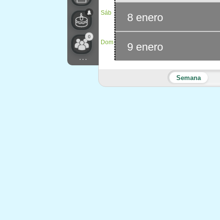
Sáb
8 enero
0
Dom
9 enero
...
Semana