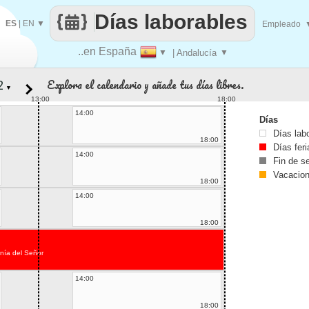
Días laborables
ES
|
EN
▼
Empleado
..en España
▼
| Andalucía
▼
Explora el calendario y añade tus días libres.
▼
13:00
18:00
14:00
Días
Días lab
18:00
Días fer
14:00
Fin de 
Vacacio
18:00
14:00
18:00
anía del Señor
14:00
18:00