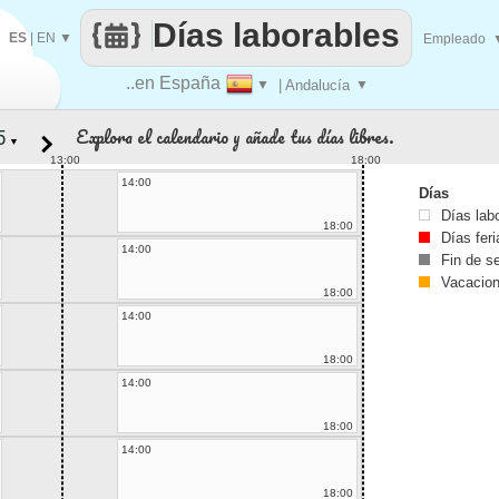
Días laborables
ES
|
EN
▼
Empleado
..en España
▼
| Andalucía
▼
Explora el calendario y añade tus días libres.
▼
13:00
18:00
14:00
Días
Días lab
18:00
Días fer
14:00
Fin de 
Vacacio
18:00
14:00
18:00
14:00
18:00
14:00
18:00