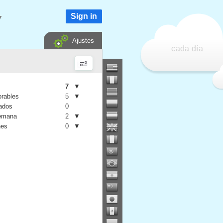
Sign in
▼
Ajustes
cada día
7
▼
orables
5
▼
iados
0
semana
2
▼
nes
0
▼