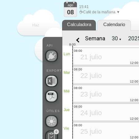
ago
15:41
08
☕
Café de la mañana ▼
Calculadora
Calendario
Haz
Semana
▼
que
8:00
API
08:00
Lun
21 julio
12:00
08:00
EXPORT
Mar
22 julio
12:00
08:00
Mié
23 julio
12:00
08:00
Jue
24 julio
ÚTILES
12:00
08:00
Vie
25 julio
0
12:00