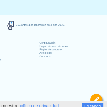
¿Cuántos días laborables en el año 2026?
Configuración
Página de inicio de sesión
Página de contacto
Aviso legal
Compartir
es
De
ea nuestra
política de privacidad.
Lo tengo