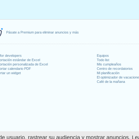
Pásate a Premium para eliminar anuncios y más
for developers
Equipos
ortación estándar de Excel
Todo list
ortación personalizada de Excel
Mis cumpleaños
ortar calendario PDF
Centro de recordatorios
rtar un widget
Mi planificación
El optimizador de vacacion
Café de la mañana
e usuario, rastrear su audiencia y mostrar anuncios. L