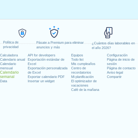
Política de
Pásate a Premium para eliminar
¿Cuántos días laborables en
privacidad
anuncios y más
el año 2026?
Calculadora
API for developers
Equipos
Configuración
Calendario anual
Exportación estándar de
Todo list
Página de inicio de
Calendario
Excel
Mis cumpleaños
sesión
mensual
Exportación personalizada
Centro de
Página de contacto
Calendario
de Excel
recordatorios
Aviso legal
semanal
Exportar calendario PDF
Mi planificación
Compartir
Data
Insertar un widget
El optimizador de
vacaciones
Café de la mañana