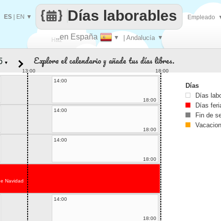
Días laborables
ES
|
EN
▼
Empleado
..en España
▼
| Andalucía
▼
Haz
Explora el calendario y añade tus días libres.
▼
que
13:00
18:00
14:00
Días
Días lab
18:00
Días fer
14:00
Fin de 
Vacacio
18:00
14:00
18:00
de Navidad
14:00
18:00