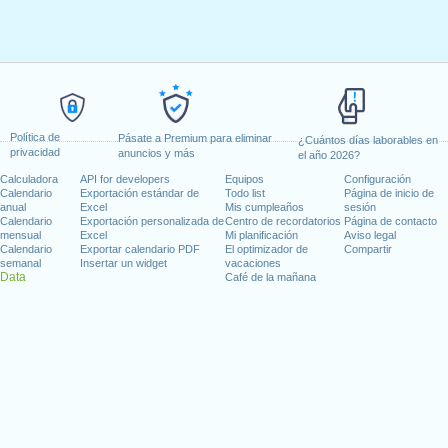
Política de
Pásate a Premium para eliminar
¿Cuántos días laborables en
privacidad
anuncios y más
el año 2026?
Calculadora
API for developers
Equipos
Configuración
Calendario
Exportación estándar de
Todo list
Página de inicio de
anual
Excel
Mis cumpleaños
sesión
Calendario
Exportación personalizada de
Centro de recordatorios
Página de contacto
mensual
Excel
Mi planificación
Aviso legal
Calendario
Exportar calendario PDF
El optimizador de
Compartir
semanal
Insertar un widget
vacaciones
Data
Café de la mañana