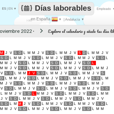
Días laborables
ES
|
EN
▼
Empleado
..en España
▼
| Andalucía
▼
Haz
Explora el calendario y añade tus días li
▼
que
M
J
V
S
D
L
M
M
J
V
S
D
L
M
M
J
V
S
D
L
M
M
J
V
S
D
L
M
M
J
V
S
D
L
M
M
J
V
S
D
L
M
M
J
V
S
D
L
M
M
J
V
S
D
L
M
M
J
V
S
D
L
M
M
J
V
S
D
L
M
M
J
V
S
D
L
M
M
J
V
S
D
L
M
M
J
V
S
D
L
M
M
J
V
S
D
L
M
M
J
V
S
D
L
M
M
J
V
S
D
L
M
M
J
V
S
D
L
M
M
J
V
S
D
L
M
M
J
V
S
D
L
M
M
J
V
S
D
L
M
M
J
V
S
D
L
M
M
J
V
S
D
L
M
M
J
V
S
D
L
M
M
J
V
S
D
L
M
M
J
V
S
D
L
M
M
J
V
S
D
L
M
M
J
V
S
D
L
M
M
J
V
S
D
L
M
M
J
V
S
D
L
M
M
J
V
S
D
L
M
M
J
V
S
D
L
M
M
J
V
S
D
L
M
M
J
V
S
D
L
M
M
J
V
S
D
L
M
M
J
V
S
D
L
M
M
J
V
S
D
L
M
M
J
V
S
D
L
M
M
J
V
S
D
L
M
M
J
V
S
D
L
M
M
J
V
S
D
L
M
M