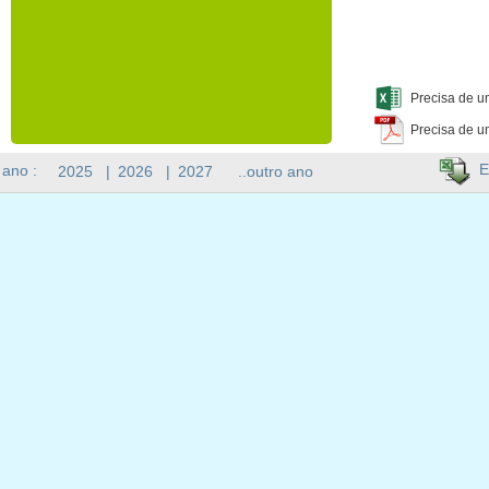
Precisa de u
Precisa de u
E
 ano :
2025
|
2026
|
2027
..outro ano