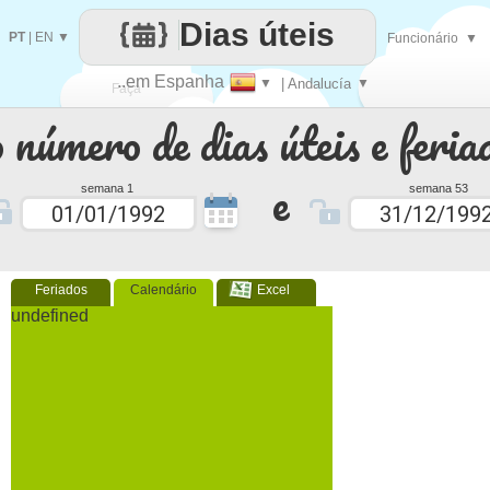
Dias úteis
PT
|
EN
▼
Funcionário
▼
..em Espanha
▼
| Andalucía
▼
Faça
 número de dias úteis e feria
cada
e
semana 1
semana 53
Feriados
Calendário
Excel
undefined